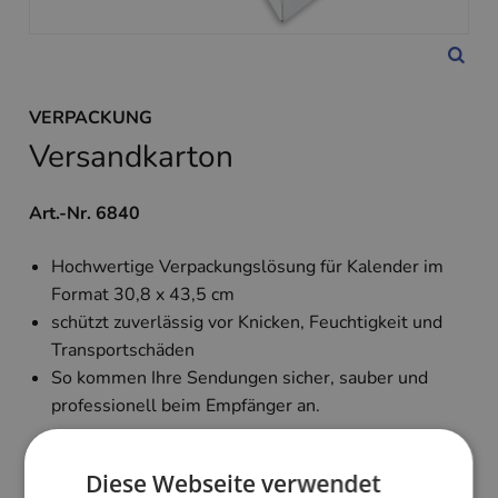
VERPACKUNG
Versandkarton
Art.-Nr. 6840
Hochwertige Verpackungslösung für Kalender im
Format 30,8 x 43,5 cm
schützt zuverlässig vor Knicken, Feuchtigkeit und
Transportschäden
So kommen Ihre Sendungen sicher, sauber und
professionell beim Empfänger an.
1,10 €
Diese Webseite verwendet
zzgl. MwSt. und Versand