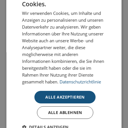
Cookies.
Wir verwenden Cookies, um Inhalte und
Anzeigen zu personalisieren und unseren
Datenverkehr zu analysieren. Wir geben
-
+
BESTELLEN
Informationen über Ihre Nutzung unserer
Website auch an unsere Werbe- und
Analysepartner weiter, die diese
möglicherweise mit anderen
PRODUKTDETAILS
Informationen kombinieren, die Sie ihnen
bereitgestellt haben oder die sie im
Versandkarton geeignet für die Bildkalender
Rahmen Ihrer Nutzung ihrer Dienste
6802
Biotope
gesammelt haben.
Datenschutzrichtlinie
6832
Impulse
ALLE AKZEPTIEREN
ALLE ABLEHNEN
DETAILS ANZEIGEN