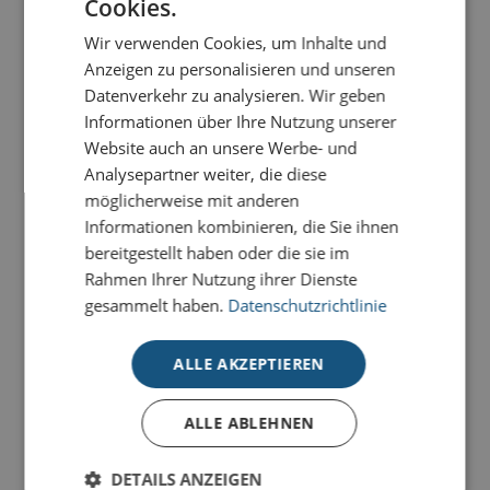
Cookies.
ab
0,49 €
zzgl. MwSt. und Versand
Wir verwenden Cookies, um Inhalte und
Anzeigen zu personalisieren und unseren
Datenverkehr zu analysieren. Wir geben
DKS Brief für den guten Zweck in €/St.
Informationen über Ihre Nutzung unserer
Website auch an unsere Werbe- und
50
100
200
300
500
1000
Analysepartner weiter, die diese
möglicherweise mit anderen
0,55
0,54
0,53
0,52
0,51
0,49
Informationen kombinieren, die Sie ihnen
bereitgestellt haben oder die sie im
Rahmen Ihrer Nutzung ihrer Dienste
-
+
BESTELLEN
gesammelt haben.
Datenschutzrichtlinie
ALLE AKZEPTIEREN
ALLE ABLEHNEN
DETAILS ANZEIGEN