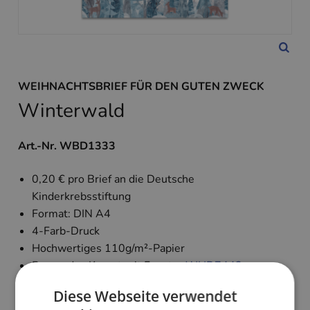
WEIHNACHTSBRIEF FÜR DEN GUTEN ZWECK
Winterwald
Art.-Nr. WBD1333
0,20 € pro Brief an die Deutsche
Kinderkrebsstiftung
Format: DIN A4
4-Farb-Druck
Hochwertiges 110g/m²-Papier
Passendes Kuvert mit Fenster
WHD7442
Passendes Kuvert ohne Fenster
WHD7443
Diese Webseite verwendet