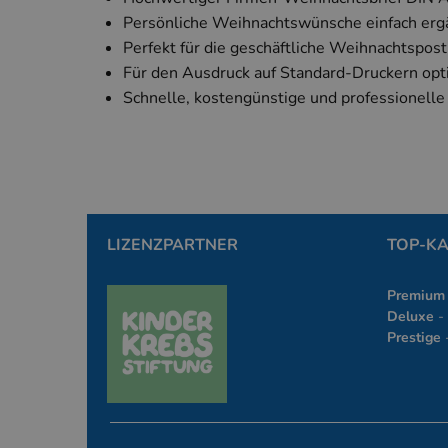
Persönliche Weihnachtswünsche einfach erg
Unbedingt erforderl
Kontoverwaltung. Oh
Perfekt für die geschäftliche Weihnachtspost
Für den Ausdruck auf Standard-Druckern opt
Anbie
Name
Dom
Schnelle, kostengünstige und professionell
PHPSESSID
PHP.
www.
PHPSESSID
PHP.
LIZENZPARTNER
TOP-K
simp
Premium
Deluxe
- 
Prestige
-
Name
Anbieter
Anbieter
/
Name
_ga
Google 
Domäne
www.kal