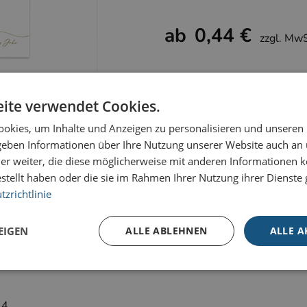
ab
0,44 €
zzgl. Mw
ite verwendet Cookies.
okies, um Inhalte und Anzeigen zu personalisieren und unseren
 in €/St.
 geben Informationen über Ihre Nutzung unserer Website auch an
er weiter, die diese möglicherweise mit anderen Informationen k
500
1000
2000
-
+
estellt haben oder die sie im Rahmen Ihrer Nutzung ihrer Dienst
zrichtlinie
0,48
0,46
0,44
EIGEN
ALLE ABLEHNEN
ALLE A
Unbedingt erforderlich
Performance
Targeting
A4