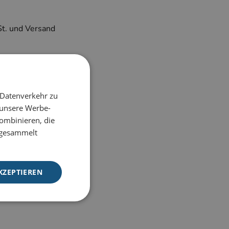
St. und Versand
 Datenverkehr zu
 unsere Werbe-
ombinieren, die
BESTELLEN
e gesammelt
KZEPTIEREN