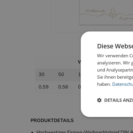
Diese Webse
Wir verwenden Co
Weihnachtsbriefe geprägt
analysieren. Wir
und Analysepartn
30
50
100
200
300
Sie ihnen bereitg
haben.
Datenschut
0,59
0,56
0,54
0,52
0,50
DETAILS ANZ
PRODUKTDETAILS
Hochwertiger Firmen-Weihnachtsbrief DIN 