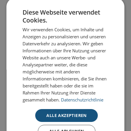
Weihnachtsbriefe gedruckt in €/St.
Diese Webseite verwendet
30
50
100
200
300
500
1000
2000
Cookies.
Wir verwenden Cookies, um Inhalte und
0,38
0,35
0,34
0,33
0,32
0,31
0,29
0,27
Anzeigen zu personalisieren und unseren
Datenverkehr zu analysieren. Wir geben
Informationen über Ihre Nutzung unserer
-
+
BESTELLEN
Website auch an unsere Werbe- und
Analysepartner weiter, die diese
möglicherweise mit anderen
Informationen kombinieren, die Sie ihnen
PRODUKTDETAILS
bereitgestellt haben oder die sie im
Rahmen Ihrer Nutzung ihrer Dienste
Hochwertiger Firmen-Weihnachtsbrief DIN A4
gesammelt haben.
Datenschutzrichtlinie
Persönliche Weihnachtswünsche einfach ergänzen
Perfekt für die geschäftliche Weihnachtspost
ALLE AKZEPTIEREN
Für den Ausdruck auf Standard-Druckern optimiert
Schnelle, kostengünstige und professionelle