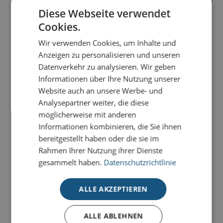
Diese Webseite verwendet
30
50
100
200
300
500
1000
2000
Cookies.
0,38
0,35
0,34
0,33
0,32
0,31
0,29
0,27
Wir verwenden Cookies, um Inhalte und
Anzeigen zu personalisieren und unseren
Datenverkehr zu analysieren. Wir geben
-
+
BESTELLEN
Informationen über Ihre Nutzung unserer
Website auch an unsere Werbe- und
Analysepartner weiter, die diese
möglicherweise mit anderen
Informationen kombinieren, die Sie ihnen
PRODUKTDETAILS
bereitgestellt haben oder die sie im
Hochwertiger Firmen-Weihnachtsbrief DIN A4
Rahmen Ihrer Nutzung ihrer Dienste
Persönliche Weihnachtswünsche einfach ergänzen
gesammelt haben.
Datenschutzrichtlinie
Perfekt für die geschäftliche Weihnachtspost
Für den Ausdruck auf Standard-Druckern optimiert
ALLE AKZEPTIEREN
Schnelle, kostengünstige und professionelle
Lösung für Unternehmen
ALLE ABLEHNEN