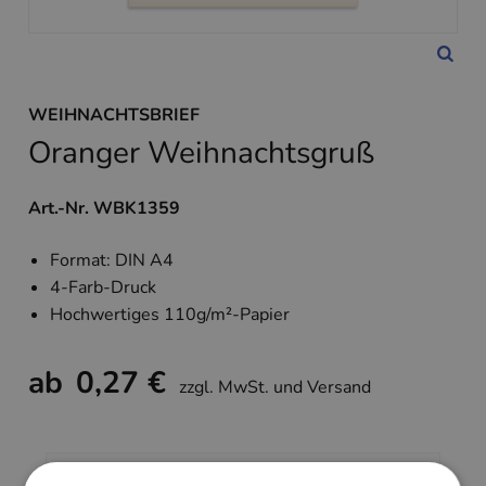
WEIHNACHTSBRIEF
Oranger Weihnachtsgruß
Art.-Nr. WBK1359
Format: DIN A4
4-Farb-Druck
Hochwertiges 110g/m²-Papier
ab
0,27 €
zzgl. MwSt. und Versand
Weihnachtsbriefe gedruckt in €/St.