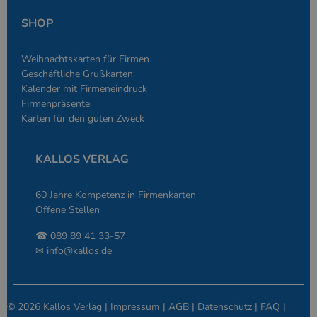
Normalerweise 
sich um eine zu
generierte Zahl
SHOP
und Weise, wie
verwendet wird
die Site spezifi
Weihnachtskarten für Firmen
Ein gutes Beispi
jedoch die Bei
Geschäftliche Grußkarten
des Anmeldesta
Kalender mit Firmeneindruck
einen Benutzer
den Seiten.
Firmenpräsente
Karten für den guten Zweck
PHPSESSID
Google-
Session
Cookie, das vo
PHP.net
Anwendungen g
simplebooklet.com
Datenschutzerklärung
wird, die auf d
Sprache basiere
KALLOS VERLAG
eine allgemein
die zum Verwa
Benutzersitzun
verwendet wird
60 Jahre Kompetenz in Firmenkarten
Normalerweise 
Offene Stellen
sich um eine zu
generierte Zahl
und Weise, wie
☎ 089 89 41 33-57
verwendet wird
die Site spezifi
✉
info@kallos.de
Ein gutes Beispi
jedoch die Bei
des Anmeldesta
einen Benutzer
den Seiten.
© 2026 Kallos Verlag |
Impressum
|
AGB
|
Datenschutz
|
FAQ
|