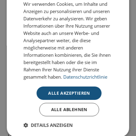
Wir verwenden Cookies, um Inhalte und
Anzeigen zu personalisieren und unseren
PRODUKTDETAILS
Datenverkehr zu analysieren. Wir geben
Informationen über Ihre Nutzung unserer
Die Karte
Akkuschrauber-Baum
richtet sich an eine
Website auch an unsere Werbe- und
anspruchsvolle Zielgruppe, die technisches
Analysepartner weiter, die diese
Verständnis und Ästhetik schätzt. Es ist ein
möglicherweise mit anderen
Kompliment an die Intelligenz und das Fachwissen des
Informationen kombinieren, die Sie ihnen
Empfängers.
bereitgestellt haben oder die sie im
Rahmen Ihrer Nutzung ihrer Dienste
Mit unseren Branchen-Weihnachtskarten finden Sie
gesammelt haben.
Datenschutzrichtlinie
das Richtige für Ihr Business: Ganz egal, ob Maler,
Elektriker, Kfz-Werkstatt oder viele andere Gewerke,
ALLE AKZEPTIEREN
hier finden Sie das Richtige für Ihre Branche. Alle
Karten sind im 4-Farb-Druck auf unserem
hochwertigen Standardkarton gefertigt und bieten
ALLE ABLEHNEN
individuelle Gestaltungsmöglichkeiten im
Inneneindruck
.
DETAILS ANZEIGEN