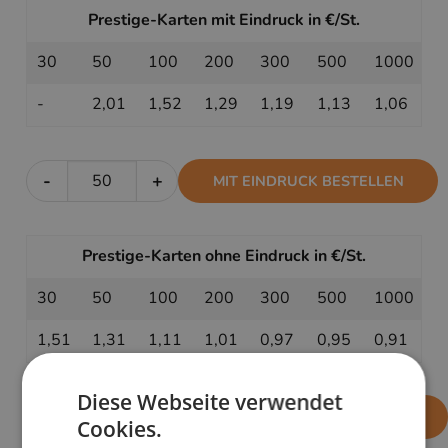
Prestige-Karten mit Eindruck in €/St.
30
50
100
200
300
500
1000
-
2,01
1,52
1,29
1,19
1,13
1,06
-
+
MIT EINDRUCK BESTELLEN
Prestige-Karten ohne Eindruck in €/St.
30
50
100
200
300
500
1000
1,51
1,31
1,11
1,01
0,97
0,95
0,91
Diese Webseite verwendet
-
+
OHNE EINDRUCK BESTELLEN
Cookies.