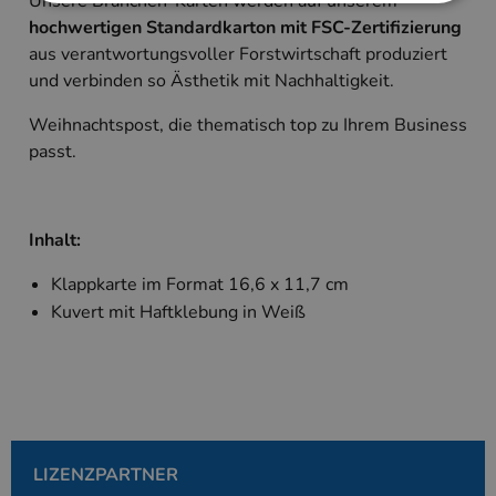
Unsere Branchen-Karten werden auf unserem
hochwertigen Standardkarton mit FSC-Zertifizierung
Unbedingt erforderlich
Performance
aus verantwortungsvoller Forstwirtschaft produziert
und verbinden so Ästhetik mit Nachhaltigkeit.
Targeting
Unbedingt erforderliche Cookies ermöglichen
Weihnachtspost, die thematisch top zu Ihrem Business
wesentliche Kernfunktionen der Website wie die
passt.
Benutzeranmeldung und die Kontoverwaltung.
Ohne die unbedingt erforderlichen Cookies kann
die Website nicht ordnungsgemäß verwendet
werden.
Inhalt:
Anbieter
/
Name
Ablaufdatum
Beschreibung
Domäne
Klappkarte im Format 16,6 x 11,7 cm
PHPSESSID
Session
Cookie, das vo
PHP.net
Anwendungen g
Kuvert mit Haftklebung in Weiß
www.kallos.de
wird, die auf d
Sprache basiere
eine allgemein
die zum Verwa
Benutzersitzun
verwendet wird
Normalerweise 
sich um eine zu
generierte Zahl
und Weise, wie
LIZENZPARTNER
verwendet wird
die Site spezifi