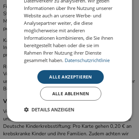
Datenverkehr zu analysieren. Wir geben
Firmenpräsente
Informationen über Ihre Nutzung unserer
Stilvolle Geschenke für Kunden, Geschäftspartner und
Website auch an unsere Werbe- und
Mitarbeitende – auf Wunsch inklusive Einzelversand und
Analysepartner weiter, die diese
persönlichem Anschreiben.
möglicherweise mit anderen
Informationen kombinieren, die Sie ihnen
Kalender mit Werbeeindruck
bereitgestellt haben oder die sie im
Individuelle Kalenderlösungen für Unternehmen mit
Rahmen Ihrer Nutzung ihrer Dienste
professionellem Werbeeindruck.
gesammelt haben.
Datenschutzrichtlinie
Rundum-Service
Von der Gestaltung bis zum Versand unterstützen wir
ALLE AKZEPTIEREN
unsere Kunden mit umfassendem Service und persönlicher
Betreuung.
ALLE ABLEHNEN
Verantwortung und Nachhaltigkeit
DETAILS ANZEIGEN
Verantwortungsbewusstes Handeln ist uns wichtig. Mit
unseren Karten für den guten Zweck unterstützen wir die
Deutsche Kinderkrebsstiftung: Pro Karte gehen 0,20 € an
krebskranke Kinder und ihre Familien. Zudem achten wir
Unbedingt erforderlich
Performance