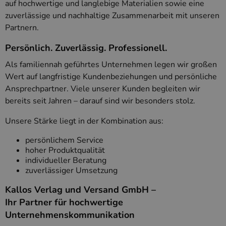
auf hochwertige und langlebige Materialien sowie eine
Targeting
zuverlässige und nachhaltige Zusammenarbeit mit unseren
Unbedingt erforderliche Cookies ermöglichen
Partnern.
wesentliche Kernfunktionen der Website wie die
Benutzeranmeldung und die Kontoverwaltung.
Persönlich. Zuverlässig. Professionell.
Ohne die unbedingt erforderlichen Cookies kann
die Website nicht ordnungsgemäß verwendet
Als familiennah geführtes Unternehmen legen wir großen
werden.
Wert auf langfristige Kundenbeziehungen und persönliche
Anbieter
/
Name
Ablaufdatum
Beschreibung
Ansprechpartner. Viele unserer Kunden begleiten wir
Domäne
bereits seit Jahren – darauf sind wir besonders stolz.
PHPSESSID
Session
Cookie, das vo
PHP.net
Anwendungen g
www.kallos.de
wird, die auf d
Unsere Stärke liegt in der Kombination aus:
Sprache basiere
eine allgemein
die zum Verwa
persönlichem Service
Benutzersitzun
hoher Produktqualität
verwendet wird
individueller Beratung
Normalerweise 
sich um eine zu
zuverlässiger Umsetzung
generierte Zahl
und Weise, wie
Kallos Verlag und Versand GmbH –
verwendet wird
die Site spezifi
Ihr Partner für hochwertige
Ein gutes Beispi
jedoch die Bei
Unternehmenskommunikation
des Anmeldesta
einen Benutzer