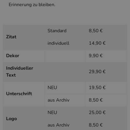
PHPSESSID
Google-
Session
Cookie, das vo
Erinnerung zu bleiben.
PHP.net
Anwendungen g
simplebooklet.com
Datenschutzerklärung
wird, die auf d
Sprache basiere
eine allgemein
die zum Verwa
Benutzersitzun
Standard
8,50 €
verwendet wird
Zitat
Normalerweise 
sich um eine zu
individuell
14,90 €
generierte Zahl
und Weise, wie
verwendet wird
Dekor
9,90 €
die Site spezifi
Ein gutes Beispi
jedoch die Bei
Individueller
des Anmeldesta
29,90 €
einen Benutzer
Text
den Seiten.
NEU
19,50 €
Unterschrift
aus Archiv
8,50 €
NEU
25,00 €
Anbieter
/
Name
Ablaufdatum
Beschreibung
Domäne
Logo
Anbieter
/
aus Archiv
8,50 €
Name
Ablaufdatum
Beschreibung
_ga
2 Jahre
Dient Google
Google LLC
Domäne
Analytics zur