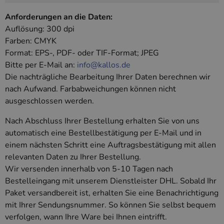
www.kallos.de
Unterscheidung
gcl_aw
kallos.de
2 Monate 4
Dient Google Ads
einzelner
Anforderungen an die Daten:
Wochen
zur Attribution.
Nutzer.
Auflösung: 300 dpi
_clck
.www.kallos.de
1 Jahr
Dieses Cookie wird
_ga_*
kallos.de
2 Jahre
Dient Google
verwendet, um
Farben: CMYK
Analytics zur
Nutzerinteraktionen
Speicherung
und das
Format: EPS-, PDF- oder TIF-Format; JPEG
des
Engagement auf der
Sitzungsstatus.
Bitte per E-Mail an:
info@kallos.de
Website zu
verfolgen, um die
Die nachträgliche Bearbeitung Ihrer Daten berechnen wir
Nutzererfahrung
und die
nach Aufwand. Farbabweichungen können nicht
Funktionalität der
ausgeschlossen werden.
Website zu
verbessern.
Nach Abschluss Ihrer Bestellung erhalten Sie von uns
_clsk
1 Tag
Dieses Cookie ist
Microsoft
mit Microsoft
.www.kallos.de
automatisch eine Bestellbestätigung per E-Mail und in
Clarity Analytics
Software
einem nächsten Schritt eine Auftragsbestätigung mit allen
verbunden. Es wird
relevanten Daten zu Ihrer Bestellung.
verwendet, um
Informationen über
Wir versenden innerhalb von 5-10 Tagen nach
die Benutzersitzung
zu speichern und
Bestelleingang mit unserem Dienstleister DHL. Sobald Ihr
mehrere
Paket versandbereit ist, erhalten Sie eine Benachrichtigung
Seitenansichten zu
einer einzigen
mit Ihrer Sendungsnummer. So können Sie selbst bequem
Benutzersitzung für
Analysezwecke zu
verfolgen, wann Ihre Ware bei Ihnen eintrifft.
kombinieren.