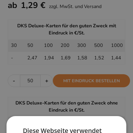
ab
1,29 €
zzgl. MwSt. und Versand
DKS Deluxe-Karten für den guten Zweck mit
Eindruck in €/St.
30
50
100
200
300
500
1000
-
2,47
1,94
1,69
1,58
1,52
1,44
-
+
MIT EINDRUCK BESTELLEN
DKS Deluxe-Karten für den guten Zweck ohne
Eindruck in €/St.
30
50
100
200
300
500
1000
Diese Webseite verwendet