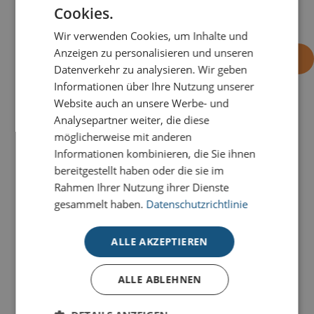
1,97
1,77
1,53
1,41
1,36
1,34
1,29
Cookies.
Wir verwenden Cookies, um Inhalte und
Anzeigen zu personalisieren und unseren
-
+
OHNE EINDRUCK BESTELLEN
Datenverkehr zu analysieren. Wir geben
Informationen über Ihre Nutzung unserer
Website auch an unsere Werbe- und
Analysepartner weiter, die diese
PRODUKTDETAILS
möglicherweise mit anderen
Die kreative Gestaltung der Karte
Fünf Bäume in
Informationen kombinieren, die Sie ihnen
Pastell
sorgt für eine außergewöhnliche und elegante
bereitgestellt haben oder die sie im
Weihnachtsstimmung.
Rahmen Ihrer Nutzung ihrer Dienste
gesammelt haben.
Datenschutzrichtlinie
Unsere Deluxe-Weihnachtskarten für den guten
Zweck bestechen durch klares Design, stilvolle
ALLE AKZEPTIEREN
Veredelungen und
individuelle
Gestaltungsmöglichkeiten
.
Pro Karte gehen 0,20 € an
ALLE ABLEHNEN
unseren Lizenzpartner, die deutsche
Kinderkrebsstiftung, um damit
krebskranken Kindern