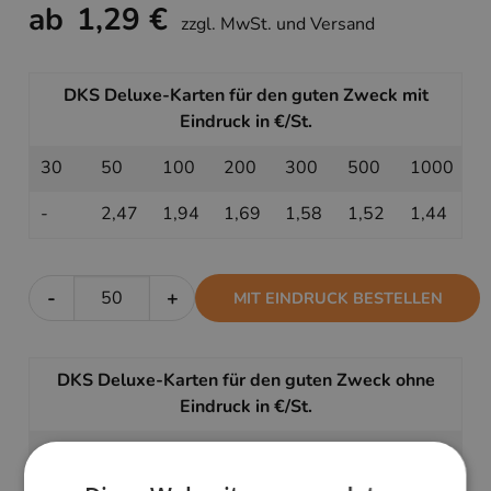
ab
1,29 €
zzgl. MwSt. und Versand
DKS Deluxe-Karten für den guten Zweck mit
Eindruck in €/St.
30
50
100
200
300
500
1000
-
2,47
1,94
1,69
1,58
1,52
1,44
-
+
MIT EINDRUCK BESTELLEN
DKS Deluxe-Karten für den guten Zweck ohne
Eindruck in €/St.
30
50
100
200
300
500
1000