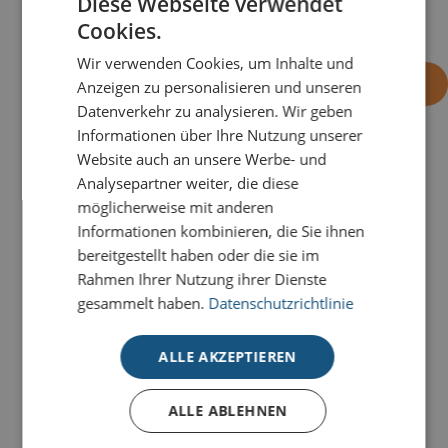
Diese Webseite verwendet
1,97
1,77
1,53
1,41
1,36
1,34
1,29
Cookies.
Wir verwenden Cookies, um Inhalte und
-
+
OHNE EINDRUCK BESTELLEN
Anzeigen zu personalisieren und unseren
Datenverkehr zu analysieren. Wir geben
Informationen über Ihre Nutzung unserer
Website auch an unsere Werbe- und
PRODUKTDETAILS
Analysepartner weiter, die diese
möglicherweise mit anderen
Das ist eine elegante Weihnachtskarte für stilvolle
Informationen kombinieren, die Sie ihnen
und persönliche Grüße. Die Karte
Weihnachtsgrüße
bereitgestellt haben oder die sie im
gestreift
ist zeitlos und schlicht und dennoch
Rahmen Ihrer Nutzung ihrer Dienste
besonders.
gesammelt haben.
Datenschutzrichtlinie
Unsere Deluxe-Weihnachtskarten für den guten
Zweck bestechen durch klares Design, stilvolle
ALLE AKZEPTIEREN
Veredelungen und
individuelle
Gestaltungsmöglichkeiten
.
Pro Karte gehen 0,20 € an
ALLE ABLEHNEN
unseren Lizenzpartner, die deutsche