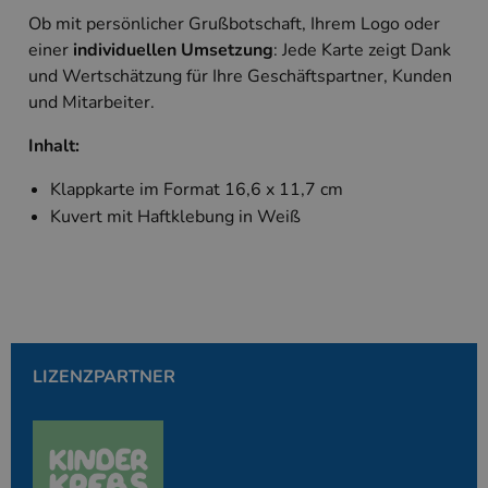
Unbedingt erforderlich
Performance
Ob mit persönlicher Grußbotschaft, Ihrem Logo oder
Targeting
einer
individuellen Umsetzung
: Jede Karte zeigt Dank
und Wertschätzung für Ihre Geschäftspartner, Kunden
Unbedingt erforderliche Cookies ermöglichen
wesentliche Kernfunktionen der Website wie die
und Mitarbeiter.
Benutzeranmeldung und die Kontoverwaltung.
Ohne die unbedingt erforderlichen Cookies kann
Inhalt:
die Website nicht ordnungsgemäß verwendet
werden.
Klappkarte im Format 16,6 x 11,7 cm
Anbieter
/
Name
Ablaufdatum
Beschreibung
Domäne
Kuvert mit Haftklebung in Weiß
PHPSESSID
Session
Cookie, das vo
PHP.net
Anwendungen g
www.kallos.de
wird, die auf d
Sprache basiere
eine allgemein
die zum Verwa
Benutzersitzun
verwendet wird
Normalerweise 
LIZENZPARTNER
sich um eine zu
generierte Zahl
und Weise, wie
verwendet wird
die Site spezifi
Ein gutes Beispi
jedoch die Bei
des Anmeldesta