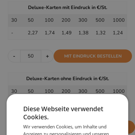
Deluxe-Karten mit Eindruck in €/St.
30
50
100
200
300
500
1000
-
2,27
1,74
1,49
1,38
1,32
1,24
-
+
MIT EINDRUCK BESTELLEN
Deluxe-Karten ohne Eindruck in €/St.
30
50
100
200
300
500
1000
1,77
1,57
1,33
1,21
1,16
1,14
1,09
Diese Webseite verwendet
Cookies.
Wir verwenden Cookies, um Inhalte und
-
+
OHNE EINDRUCK BESTELLEN
Anzeigen zu personalisieren und unseren