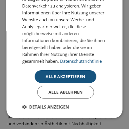
Datenverkehr zu analysieren. Wir geben
Informationen über Ihre Nutzung unserer
PRODUKTDETAILS
Website auch an unsere Werbe- und
Analysepartner weiter, die diese
Elegant, modern und dezent zugleich – eine
möglicherweise mit anderen
Weihnachtskarte mit zeitloser Ausstrahlung.
Informationen kombinieren, die Sie ihnen
bereitgestellt haben oder die sie im
Unsere Deluxe-Weihnachtskarten für das
Rahmen Ihrer Nutzung ihrer Dienste
geschäftliche Umfeld bestechen durch klares Design,
gesammelt haben.
Datenschutzrichtlinie
stilvolle Veredelungen und
individuelle
Gestaltungsmöglichkeiten
.
ALLE AKZEPTIEREN
Alle Deluxe-Karten präsentieren Ihre
Weihnachtsgrüße durch
plakative
ALLE ABLEHNEN
Veredelungstechnik
in glanzvoller Würde. Unsere
Karten-Kollektion mit Strahlkraft wird auf unserem
DETAILS ANZEIGEN
hochwertigen Standardkarton mit FSC-Zertifizierung
aus verantwortungsvoller Forstwirtschaft produziert
und verbinden so Ästhetik mit Nachhaltigkeit .