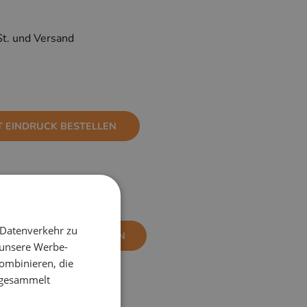
St. und Versand
T EINDRUCK BESTELLEN
 Datenverkehr zu
NE EINDRUCK BESTELLEN
 unsere Werbe-
ombinieren, die
e gesammelt