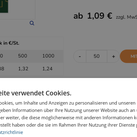
ab
1,09 €
zzgl. Mw
 in €/St.
0
500
1000
-
+
MI
38
1,32
1,24
ite verwendet Cookies.
k in €/St.
okies, um Inhalte und Anzeigen zu personalisieren und unseren
0
500
1000
-
+
OH
 geben Informationen über Ihre Nutzung unserer Website auch an
er weiter, die diese möglicherweise mit anderen Informationen k
16
1,14
1,09
estellt haben oder die sie im Rahmen Ihrer Nutzung ihrer Dienst
zrichtlinie