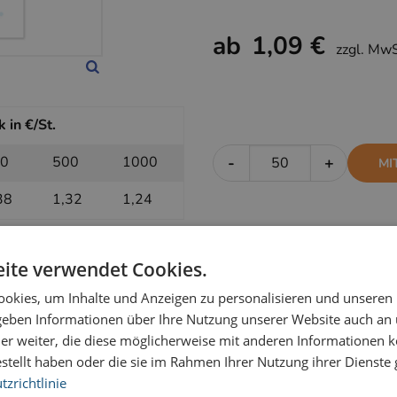
ab
1,09 €
zzgl. Mw
 in €/St.
0
500
1000
-
+
MI
38
1,32
1,24
ite verwendet Cookies.
k in €/St.
okies, um Inhalte und Anzeigen zu personalisieren und unseren
0
500
1000
-
+
OH
 geben Informationen über Ihre Nutzung unserer Website auch an
er weiter, die diese möglicherweise mit anderen Informationen k
16
1,14
1,09
estellt haben oder die sie im Rahmen Ihrer Nutzung ihrer Dienst
zrichtlinie