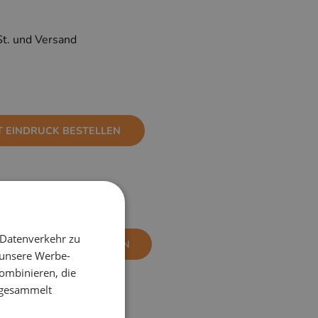
St. und Versand
T EINDRUCK BESTELLEN
 Datenverkehr zu
NE EINDRUCK BESTELLEN
 unsere Werbe-
ombinieren, die
e gesammelt