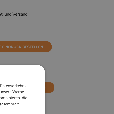
St. und Versand
T EINDRUCK BESTELLEN
 Datenverkehr zu
NE EINDRUCK BESTELLEN
 unsere Werbe-
ombinieren, die
e gesammelt