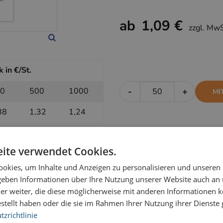
ab
1,09 €
zzgl. Mw
 in €/St.
0
500
1000
-
+
MI
38
1,32
1,24
ite verwendet Cookies.
k in €/St.
okies, um Inhalte und Anzeigen zu personalisieren und unseren
0
500
1000
-
+
OH
 geben Informationen über Ihre Nutzung unserer Website auch an
er weiter, die diese möglicherweise mit anderen Informationen k
16
1,14
1,09
estellt haben oder die sie im Rahmen Ihrer Nutzung ihrer Dienst
zrichtlinie