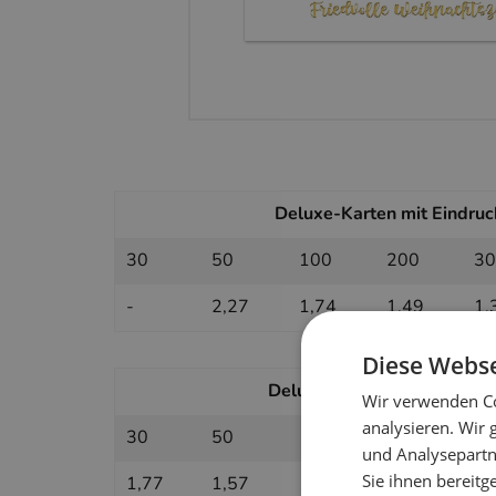
Deluxe-Karten mit Eindruck
30
50
100
200
30
-
2,27
1,74
1,49
1,
Diese Webse
Deluxe-Karten ohne Eindruc
Wir verwenden Co
analysieren. Wir
30
50
100
200
30
und Analysepartn
Sie ihnen bereitg
1,77
1,57
1,33
1,21
1,