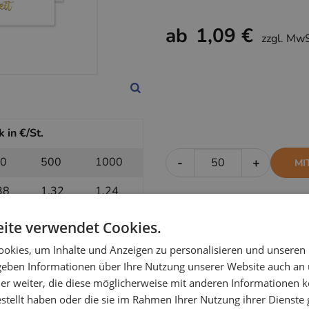
ab
1,09 €
zzgl. Mw
 in €/St.
0
500
1000
-
+
MI
38
1,32
1,24
ite verwendet Cookies.
k in €/St.
okies, um Inhalte und Anzeigen zu personalisieren und unseren
 geben Informationen über Ihre Nutzung unserer Website auch an
0
500
1000
-
+
OH
er weiter, die diese möglicherweise mit anderen Informationen k
estellt haben oder die sie im Rahmen Ihrer Nutzung ihrer Dienst
16
1,14
1,09