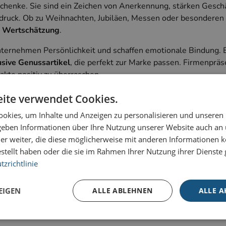
schenke. Sie sind ein Zeichen von Anerkennung, stärken Gesch
ndruck. Ob zu Weihnachten, Jubiläen, Messen oder besondere
d Wertschätzung
.
nternehmen Persönlichkeit und schaffen emotionale Bindung. 
sive Genussartikel
, die perfekt zur Marke passen. Firmenprä
akte positiv zu überraschen.
on setzt, bleibt langfristig im Gedächtnis. Von edlen Geschenk
ite verwendet Cookies.
rmenpräsenten ist vielseitig und kann individuell auf Zielgr
okies, um Inhalte und Anzeigen zu personalisieren und unseren
 geben Informationen über Ihre Nutzung unserer Website auch an
er weiter, die diese möglicherweise mit anderen Informationen k
estellt haben oder die sie im Rahmen Ihrer Nutzung ihrer Dienst
zrichtlinie
ern und Partnern
rkennung
EIGEN
ALLE ABLEHNEN
ALLE A
l und Emotion. Sie sind ein wirkungsvolles Marketinginstrume