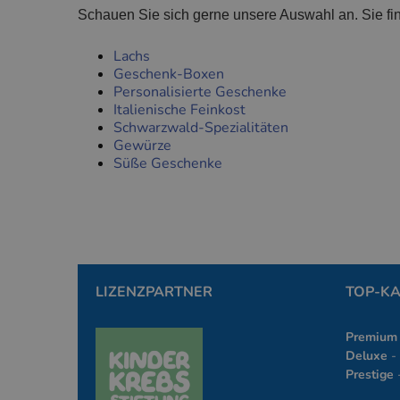
Schauen Sie sich gerne unsere Auswahl an. Sie fi
Lachs
Unbedingt erforderl
Geschenk-Boxen
Kontoverwaltung. Oh
Personalisierte Geschenke
Anbie
Name
Italienische Feinkost
Dom
Schwarzwald-Spezialitäten
PHPSESSID
PHP.
Gewürze
www.
Süße Geschenke
PHPSESSID
PHP.
simp
LIZENZPARTNER
TOP-K
Premium
Deluxe
- 
Prestige
-
Name
Anbieter
Anbieter
/