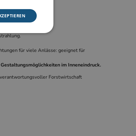
KZEPTIEREN
trahlung.
tungen für viele Anlässe: geeignet für
meldung und die
wendet werden.
e Gestaltungsmöglichkeiten im Inneneindruck.
verantwortungsvoller Forstwirtschaft
f der PHP-Sprache
Verwalten von
weise handelt es
e, wie sie
utes Beispiel ist
n Benutzer zwischen
f der PHP-Sprache
Verwalten von
weise handelt es
e, wie sie
utes Beispiel ist