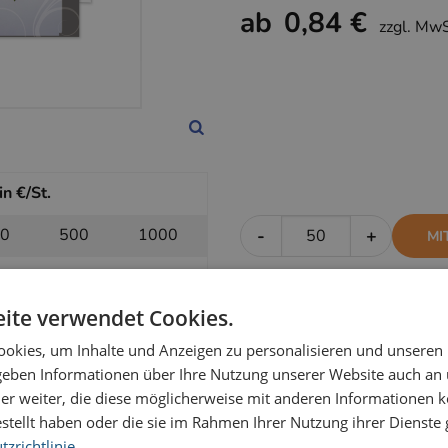
ab
0,84 €
zzgl. Mw
n €/St.
0
500
1000
-
+
MI
12
1,06
0,99
ite verwendet Cookies.
okies, um Inhalte und Anzeigen zu personalisieren und unseren
in €/St.
 geben Informationen über Ihre Nutzung unserer Website auch an
0
500
1000
-
+
OH
er weiter, die diese möglicherweise mit anderen Informationen k
estellt haben oder die sie im Rahmen Ihrer Nutzung ihrer Dienst
90
0,88
0,84
zrichtlinie