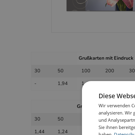
Grußkarten mit Eindruck i
30
50
100
200
30
-
1,94
1,45
1,22
1,
Diese Webse
Wir verwenden Co
Grußkarten ohne Eindruck 
analysieren. Wir
30
50
100
200
30
und Analysepartn
Sie ihnen bereitg
1,44
1,24
1,04
0,94
0,
haben.
Datenschut