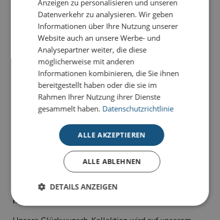
Anzeigen zu personalisieren und unseren
Datenverkehr zu analysieren. Wir geben
Informationen über Ihre Nutzung unserer
PRODUKTDETAILS
Website auch an unsere Werbe- und
Die Karte
Blumenarrangement auf Türkis
zeigt eine
Analysepartner weiter, die diese
schlichte Eleganz für stilvolle Glückwünsche mit
möglicherweise mit anderen
besonderer Wirkung.
Informationen kombinieren, die Sie ihnen
bereitgestellt haben oder die sie im
Unsere Glückwunsch-Karten sind Karten, die
Rahmen Ihrer Nutzung ihrer Dienste
bewegen. Sie haben die Wahl zwischen
gesammelt haben.
Datenschutzrichtlinie
unterschiedlichen Stilrichtungen für viele Anlässe:
geeignet für Geburtstagsgrüße, Jubiläum oder schlicht
ALLE AKZEPTIEREN
als Dankeskarte zum Ausdruck persönlicher
Wertschätzung.
ALLE ABLEHNEN
Alle Karten sind im 4-Farb-Druck auf unserem
hochwertigen Standardkarton gefertigt und bieten
DETAILS ANZEIGEN
individuelle Gestaltungsmöglichkeiten im
Inneneindruck.