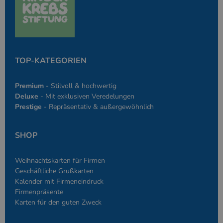
des Anmeldesta
einen Benutzer
den Seiten.
PHPSESSID
Google-
Session
Cookie, das vo
PHP.net
Anwendungen g
simplebooklet.com
Datenschutzerklärung
wird, die auf d
Sprache basiere
TOP-KATEGORIEN
eine allgemein
die zum Verwa
Benutzersitzun
verwendet wird
Premium
- Stilvoll & hochwertig
Normalerweise 
sich um eine zu
Deluxe
- Mit exklusiven Veredelungen
generierte Zahl
Prestige
- Repräsentativ & außergewöhnlich
und Weise, wie
verwendet wird
die Site spezifi
Ein gutes Beispi
SHOP
jedoch die Bei
des Anmeldesta
einen Benutzer
den Seiten.
Weihnachtskarten für Firmen
Geschäftliche Grußkarten
Kalender mit Firmeneindruck
Firmenpräsente
Karten für den guten Zweck
Anbieter
/