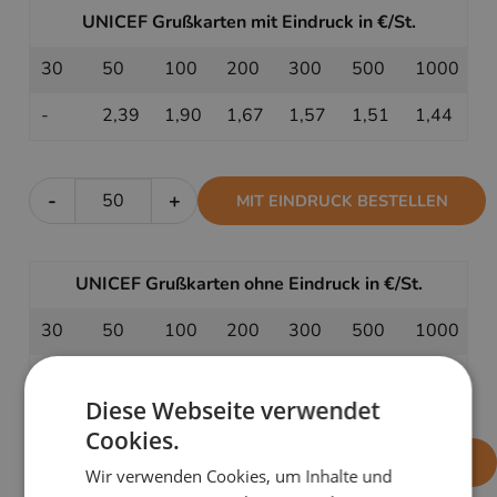
UNICEF Grußkarten mit Eindruck in €/St.
30
50
100
200
300
500
1000
-
2,39
1,90
1,67
1,57
1,51
1,44
-
+
MIT EINDRUCK BESTELLEN
UNICEF Grußkarten ohne Eindruck in €/St.
30
50
100
200
300
500
1000
1,89
1,69
1,49
1,39
1,35
1,33
1,29
Diese Webseite verwendet
Cookies.
-
+
OHNE EINDRUCK BESTELLEN
Wir verwenden Cookies, um Inhalte und