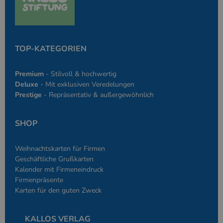
einen Benutzer
den Seiten.
PHPSESSID
Google-
Session
Cookie, das vo
PHP.net
Anwendungen g
simplebooklet.com
Datenschutzerklärung
wird, die auf d
Sprache basiere
TOP-KATEGORIEN
eine allgemein
die zum Verwa
Benutzersitzun
Premium
- Stilvoll & hochwertig
verwendet wird
Normalerweise 
Deluxe
- Mit exklusiven Veredelungen
sich um eine zu
Prestige
- Repräsentativ & außergewöhnlich
generierte Zahl
und Weise, wie
verwendet wird
die Site spezifi
SHOP
Ein gutes Beispi
jedoch die Bei
des Anmeldesta
einen Benutzer
Weihnachtskarten für Firmen
den Seiten.
Geschäftliche Grußkarten
Kalender mit Firmeneindruck
Firmenpräsente
Karten für den guten Zweck
Anbieter
/
Name
Ablaufdatum
Beschreibung
KALLOS VERLAG
Domäne