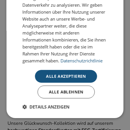
Datenverkehr zu analysieren. Wir geben
PRODUKTDETAILS
Informationen über Ihre Nutzung unserer
Website auch an unsere Werbe- und
Für besondere Momente: die Karte
Dahlie auf Blau
ist
Analysepartner weiter, die diese
eine einzigartige Glückwunschkarte mit kunstvollen
möglicherweise mit anderen
floralen Akzenten.
Informationen kombinieren, die Sie ihnen
bereitgestellt haben oder die sie im
Unsere Glückwunsch-Karten sind Karten, die
Rahmen Ihrer Nutzung ihrer Dienste
bewegen. Sie haben die Wahl zwischen
gesammelt haben.
Datenschutzrichtlinie
unterschiedlichen Stilrichtungen für viele Anlässe:
geeignet für Geburtstagsgrüße, Jubiläum oder schlicht
ALLE AKZEPTIEREN
als Dankeskarte zum Ausdruck persönlicher
Wertschätzung.
Alle Karten sind im 4-Farb-Druck auf unserem
ALLE ABLEHNEN
hochwertigen Standardkarton gefertigt und bieten
individuelle Gestaltungsmöglichkeiten im
DETAILS ANZEIGEN
Inneneindruck.
Unsere Glückwunsch-Kollektion wird auf unserem
Unbedingt erforderlich
Performance