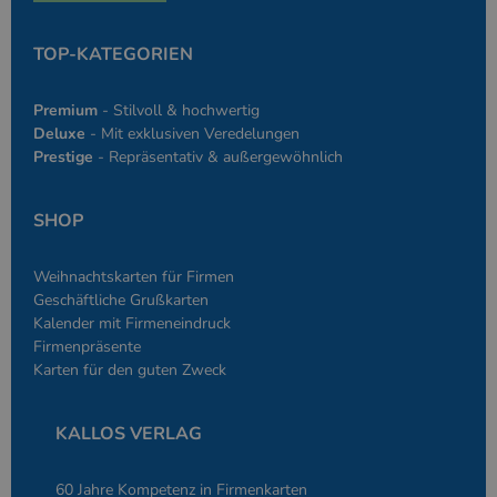
PHPSESSID
Google-
Session
Cookie, das vo
PHP.net
Anwendungen g
simplebooklet.com
TOP-KATEGORIEN
Datenschutzerklärung
wird, die auf d
Sprache basiere
eine allgemein
Premium
- Stilvoll & hochwertig
die zum Verwa
Benutzersitzun
Deluxe
- Mit exklusiven Veredelungen
verwendet wird
Prestige
- Repräsentativ & außergewöhnlich
Normalerweise 
sich um eine zu
generierte Zahl
und Weise, wie
SHOP
verwendet wird
die Site spezifi
Ein gutes Beispi
jedoch die Bei
Weihnachtskarten für Firmen
des Anmeldesta
einen Benutzer
Geschäftliche Grußkarten
den Seiten.
Kalender mit Firmeneindruck
Firmenpräsente
Karten für den guten Zweck
KALLOS VERLAG
Anbieter
/
Name
Ablaufdatum
Beschreibung
Domäne
Anbieter
/
60 Jahre Kompetenz in Firmenkarten
Name
Ablaufdatum
Beschreibung