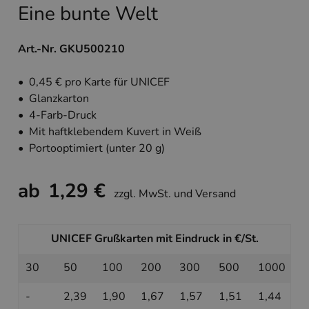
Eine bunte Welt
Art.-Nr. GKU500210
• 0,45 € pro Karte für UNICEF
• Glanzkarton
• 4-Farb-Druck
• Mit haftklebendem Kuvert in Weiß
• Portooptimiert (unter 20 g)
ab
1,29 €
zzgl. MwSt. und Versand
UNICEF Grußkarten mit Eindruck in €/St.
30
50
100
200
300
500
1000
-
2,39
1,90
1,67
1,57
1,51
1,44