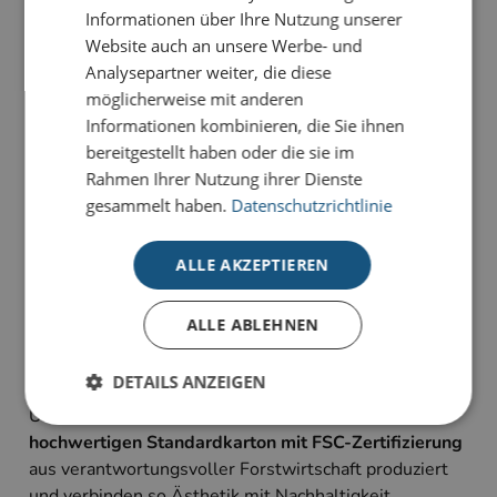
Informationen über Ihre Nutzung unserer
detailreichen Illustration von Menschen aus aller Welt,
Website auch an unsere Werbe- und
steht sie für Gemeinschaft, Vielfalt und globale
Analysepartner weiter, die diese
Verbundenheit.
möglicherweise mit anderen
Informationen kombinieren, die Sie ihnen
Unsere Glückwunsch-Karten sind Karten, die
bereitgestellt haben oder die sie im
bewegen. Sie haben die Wahl zwischen
Rahmen Ihrer Nutzung ihrer Dienste
unterschiedlichen Stilrichtungen für viele Anlässe:
gesammelt haben.
Datenschutzrichtlinie
geeignet für Geburtstagsgrüße, Jubiläum oder schlicht
als Dankeskarte zum Ausdruck persönlicher
Wertschätzung.
ALLE AKZEPTIEREN
Alle Karten sind im 4-Farb-Druck auf unserem
hochwertigen Standardkarton gefertigt und bieten
ALLE ABLEHNEN
individuelle Gestaltungsmöglichkeiten im
Inneneindruck.
DETAILS ANZEIGEN
Unsere Glückwunsch-Kollektion wird auf unserem
hochwertigen Standardkarton mit FSC-Zertifizierung
aus verantwortungsvoller Forstwirtschaft produziert
Unbedingt erforderlich
Performance
und verbinden so Ästhetik mit Nachhaltigkeit.