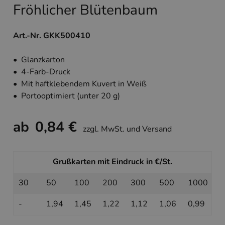
Fröhlicher Blütenbaum
Art.-Nr. GKK500410
• Glanzkarton
• 4-Farb-Druck
• Mit haftklebendem Kuvert in Weiß
• Portooptimiert (unter 20 g)
ab
0,84 €
zzgl. MwSt. und Versand
Grußkarten mit Eindruck in €/St.
30
50
100
200
300
500
1000
-
1,94
1,45
1,22
1,12
1,06
0,99