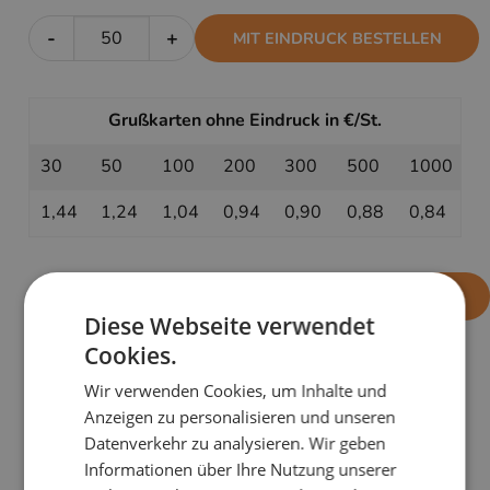
-
+
MIT EINDRUCK BESTELLEN
Grußkarten ohne Eindruck in €/St.
30
50
100
200
300
500
1000
1,44
1,24
1,04
0,94
0,90
0,88
0,84
-
+
OHNE EINDRUCK BESTELLEN
Diese Webseite verwendet
Cookies.
Wir verwenden Cookies, um Inhalte und
PRODUKTDETAILS
Anzeigen zu personalisieren und unseren
Ein Baum voller Lebensfreude: Verschenke mit
Datenverkehr zu analysieren. Wir geben
Fröhlicher Blütenbaumein
Symbol für ein blühendes
Informationen über Ihre Nutzung unserer
neues Lebensjahr.