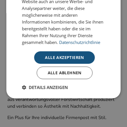
Website auch an unsere Werbe- und
Analysepartner weiter, die diese
Unsere Glückwunsch-Karten sind Karten, die
möglicherweise mit anderen
bewegen. Sie haben die Wahl zwischen
Informationen kombinieren, die Sie ihnen
unterschiedlichen Stilrichtungen für viele Anlässe:
bereitgestellt haben oder die sie im
geeignet für Geburtstagsgrüße, Jubiläum oder schlicht
Rahmen Ihrer Nutzung ihrer Dienste
als Dankeskarte zum Ausdruck persönlicher
gesammelt haben.
Datenschutzrichtlinie
Wertschätzung.
Alle Karten sind im 4-Farb-Druck auf unserem
ALLE AKZEPTIEREN
hochwertigen Standardkarton gefertigt und bieten
individuelle Gestaltungsmöglichkeiten im
ALLE ABLEHNEN
Inneneindruck.
Unsere Glückwunsch-Kollektion wird auf unserem
DETAILS ANZEIGEN
hochwertigen Standardkarton mit FSC-Zertifizierung
aus verantwortungsvoller Forstwirtschaft produziert
und verbinden so Ästhetik mit Nachhaltigkeit.
Unbedingt erforderlich
Performance
Ein Plus für Ihre individuelle Firmenpost mit Stil.
Targeting