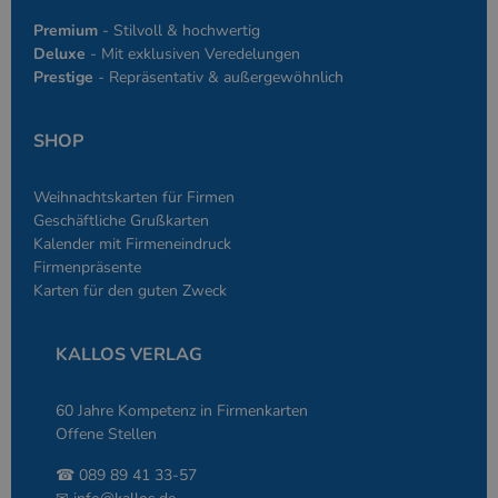
Anwendungen g
simplebooklet.com
Datenschutzerklärung
wird, die auf d
Premium
- Stilvoll & hochwertig
Sprache basiere
Deluxe
- Mit exklusiven Veredelungen
eine allgemein
die zum Verwa
Prestige
- Repräsentativ & außergewöhnlich
Benutzersitzun
verwendet wird
Normalerweise 
sich um eine zu
SHOP
generierte Zahl
und Weise, wie
verwendet wird
die Site spezifi
Weihnachtskarten für Firmen
Ein gutes Beispi
Geschäftliche Grußkarten
jedoch die Bei
des Anmeldesta
Kalender mit Firmeneindruck
einen Benutzer
Firmenpräsente
den Seiten.
Karten für den guten Zweck
KALLOS VERLAG
60 Jahre Kompetenz in Firmenkarten
Anbieter
/
Name
Ablaufdatum
Beschreibung
Domäne
Offene Stellen
Anbieter
/
Name
Ablaufdatum
Beschreibung
_ga
2 Jahre
Dient Google
Google LLC
Domäne
☎ 089 89 41 33-57
Analytics zur
www.kallos.de
Unterscheidung
gcl_aw
kallos.de
2 Monate 4
Dient Google Ads