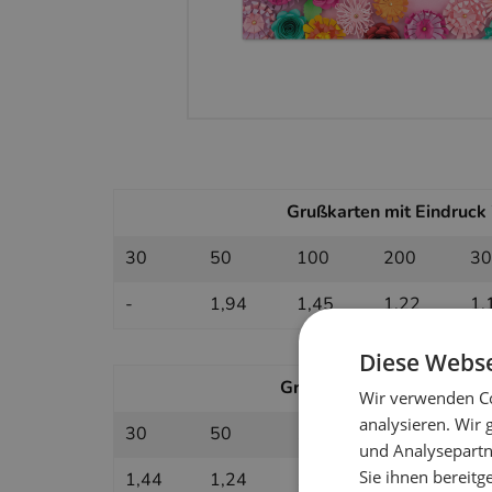
Grußkarten mit Eindruck i
30
50
100
200
30
-
1,94
1,45
1,22
1,
Diese Webse
Grußkarten ohne Eindruck 
Wir verwenden Co
analysieren. Wir
30
50
100
200
30
und Analysepartn
Sie ihnen bereitg
1,44
1,24
1,04
0,94
0,