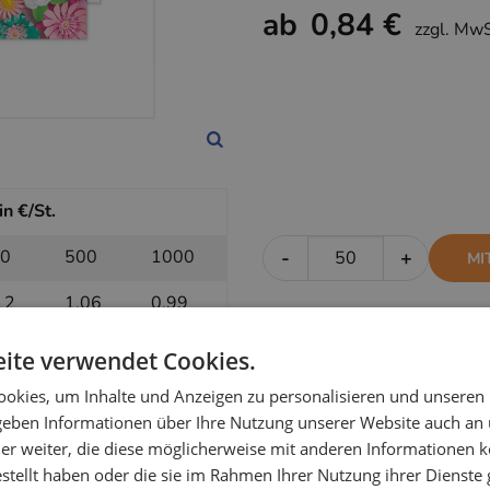
ab
0,84 €
zzgl. Mw
n €/St.
0
500
1000
-
+
MI
12
1,06
0,99
ite verwendet Cookies.
in €/St.
okies, um Inhalte und Anzeigen zu personalisieren und unseren
 geben Informationen über Ihre Nutzung unserer Website auch an
0
500
1000
-
+
OH
er weiter, die diese möglicherweise mit anderen Informationen k
estellt haben oder die sie im Rahmen Ihrer Nutzung ihrer Dienst
90
0,88
0,84