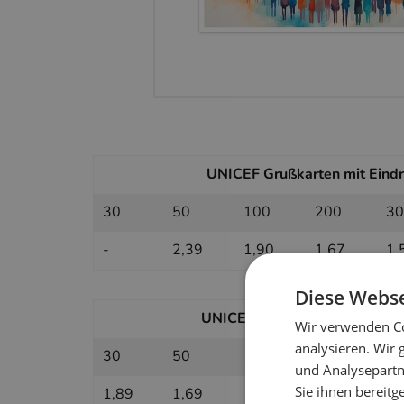
UNICEF Grußkarten mit Eindru
30
50
100
200
30
-
2,39
1,90
1,67
1,
Diese Webse
UNICEF Grußkarten ohne Eindr
Wir verwenden Co
analysieren. Wir
30
50
100
200
30
und Analysepartn
Sie ihnen bereitg
1,89
1,69
1,49
1,39
1,