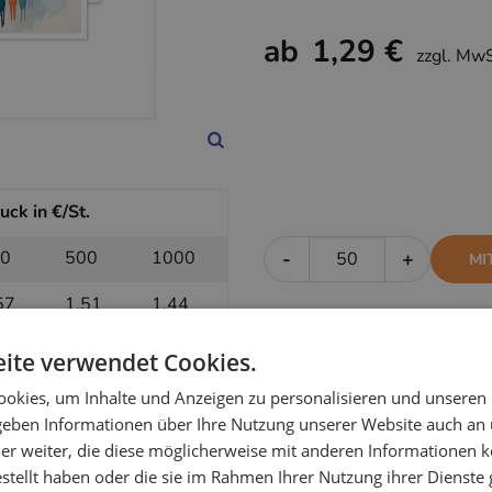
ab
1,29 €
zzgl. Mw
ck in €/St.
0
500
1000
-
+
MI
57
1,51
1,44
ite verwendet Cookies.
uck in €/St.
okies, um Inhalte und Anzeigen zu personalisieren und unseren
 geben Informationen über Ihre Nutzung unserer Website auch an
0
500
1000
-
+
OH
er weiter, die diese möglicherweise mit anderen Informationen k
estellt haben oder die sie im Rahmen Ihrer Nutzung ihrer Dienst
35
1,33
1,29