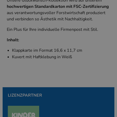
Unsere Glückwunsch-Kollektion wird auf unserem
Unbedingt erforderlich
Performance
hochwertigen Standardkarton mit FSC-Zertifizierung
Targeting
aus verantwortungsvoller Forstwirtschaft produziert
und verbinden so Ästhetik mit Nachhaltigkeit.
Unbedingt erforderliche Cookies ermöglichen
wesentliche Kernfunktionen der Website wie die
Benutzeranmeldung und die Kontoverwaltung.
Ein Plus für Ihre individuelle Firmenpost mit Stil.
Ohne die unbedingt erforderlichen Cookies kann
die Website nicht ordnungsgemäß verwendet
Inhalt:
werden.
Anbieter
/
Klappkarte im Format 16,6 x 11,7 cm
Name
Ablaufdatum
Beschreibung
Domäne
Kuvert mit Haftklebung in Weiß
PHPSESSID
Session
Cookie, das vo
PHP.net
Anwendungen g
www.kallos.de
wird, die auf d
Sprache basiere
eine allgemein
die zum Verwa
Benutzersitzun
verwendet wird
Normalerweise 
sich um eine zu
LIZENZPARTNER
generierte Zahl
und Weise, wie
verwendet wird
die Site spezifi
Ein gutes Beispi
jedoch die Bei