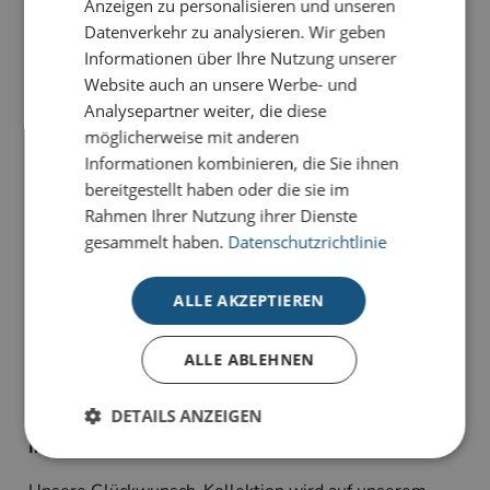
Anzeigen zu personalisieren und unseren
Datenverkehr zu analysieren. Wir geben
PRODUKTDETAILS
Informationen über Ihre Nutzung unserer
Die Karte
Internationale Teamwünsche
besticht durch
Website auch an unsere Werbe- und
ihre fröhliche, internationale Ausstrahlung. Die bunten
Analysepartner weiter, die diese
Comic-Figuren gratulieren in verschiedenen Sprachen
möglicherweise mit anderen
und sind ein Symbol für weltweite Verbundenheit.
Informationen kombinieren, die Sie ihnen
bereitgestellt haben oder die sie im
Unsere Glückwunsch-Karten sind Karten, die
Rahmen Ihrer Nutzung ihrer Dienste
bewegen. Sie haben die Wahl zwischen
gesammelt haben.
Datenschutzrichtlinie
unterschiedlichen Stilrichtungen für viele Anlässe:
geeignet für Geburtstagsgrüße, Jubiläum oder schlicht
ALLE AKZEPTIEREN
als Dankeskarte zum Ausdruck persönlicher
Wertschätzung.
ALLE ABLEHNEN
Alle Karten sind im 4-Farb-Druck auf unserem
hochwertigen Standardkarton gefertigt und bieten
DETAILS ANZEIGEN
individuelle Gestaltungsmöglichkeiten im
Inneneindruck.