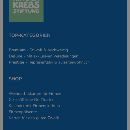
des Anmeldesta
einen Benutzer
den Seiten.
PHPSESSID
Google-
Session
Cookie, das vo
PHP.net
Anwendungen g
simplebooklet.com
Datenschutzerklärung
wird, die auf d
Sprache basiere
TOP-KATEGORIEN
eine allgemein
die zum Verwa
Benutzersitzun
verwendet wird
Premium
- Stilvoll & hochwertig
Normalerweise 
sich um eine zu
Deluxe
- Mit exklusiven Veredelungen
generierte Zahl
Prestige
- Repräsentativ & außergewöhnlich
und Weise, wie
verwendet wird
die Site spezifi
Ein gutes Beispi
SHOP
jedoch die Bei
des Anmeldesta
einen Benutzer
den Seiten.
Weihnachtskarten für Firmen
Geschäftliche Grußkarten
Kalender mit Firmeneindruck
Firmenpräsente
Karten für den guten Zweck
Anbieter
/