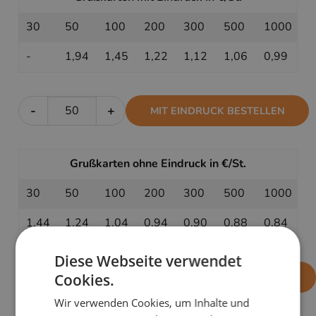
30
50
100
200
300
500
1000
-
1,94
1,45
1,22
1,12
1,06
0,99
-
+
MIT EINDRUCK BESTELLEN
Grußkarten ohne Eindruck in €/St.
30
50
100
200
300
500
1000
1,44
1,24
1,04
0,94
0,90
0,88
0,84
Diese Webseite verwendet
-
+
OHNE EINDRUCK BESTELLEN
Cookies.
Wir verwenden Cookies, um Inhalte und