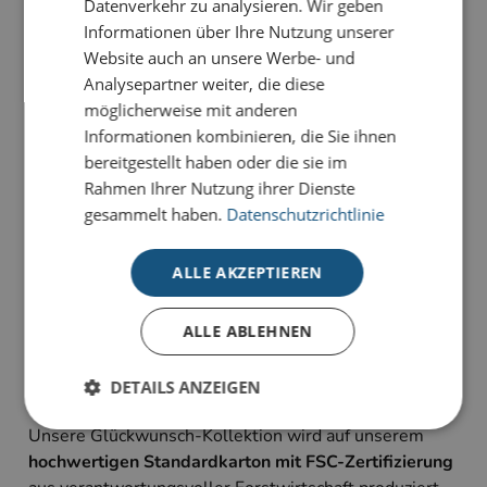
Datenverkehr zu analysieren. Wir geben
Informationen über Ihre Nutzung unserer
PRODUKTDETAILS
Website auch an unsere Werbe- und
Kreise
ist eine stilvolle Glückwunschkarte für alle, die
Analysepartner weiter, die diese
modernes Design lieben.
möglicherweise mit anderen
Informationen kombinieren, die Sie ihnen
Unsere Glückwunsch-Karten sind Karten, die
bereitgestellt haben oder die sie im
bewegen. Sie haben die Wahl zwischen
Rahmen Ihrer Nutzung ihrer Dienste
unterschiedlichen Stilrichtungen für viele Anlässe:
gesammelt haben.
Datenschutzrichtlinie
geeignet für Geburtstagsgrüße, Jubiläum oder schlicht
als Dankeskarte zum Ausdruck persönlicher
ALLE AKZEPTIEREN
Wertschätzung.
Alle Karten sind im 4-Farb-Druck auf unserem
ALLE ABLEHNEN
hochwertigen Standardkarton gefertigt und bieten
individuelle Gestaltungsmöglichkeiten im
DETAILS ANZEIGEN
Inneneindruck.
Unsere Glückwunsch-Kollektion wird auf unserem
hochwertigen Standardkarton mit FSC-Zertifizierung
Unbedingt erforderlich
Performance