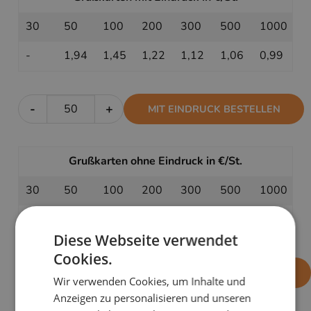
30
50
100
200
300
500
1000
-
1,94
1,45
1,22
1,12
1,06
0,99
-
+
MIT EINDRUCK BESTELLEN
Grußkarten ohne Eindruck in €/St.
30
50
100
200
300
500
1000
1,44
1,24
1,04
0,94
0,90
0,88
0,84
Diese Webseite verwendet
Cookies.
-
+
OHNE EINDRUCK BESTELLEN
Wir verwenden Cookies, um Inhalte und
Anzeigen zu personalisieren und unseren