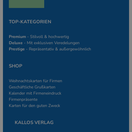
den Seiten.
PHPSESSID
Google-
Session
Cookie, das vo
PHP.net
Anwendungen g
simplebooklet.com
Datenschutzerklärung
wird, die auf d
TOP-KATEGORIEN
Sprache basiere
eine allgemein
die zum Verwa
Premium
- Stilvoll & hochwertig
Benutzersitzun
verwendet wird
Deluxe
- Mit exklusiven Veredelungen
Normalerweise 
Prestige
- Repräsentativ & außergewöhnlich
sich um eine zu
generierte Zahl
und Weise, wie
verwendet wird
SHOP
die Site spezifi
Ein gutes Beispi
jedoch die Bei
des Anmeldesta
Weihnachtskarten für Firmen
einen Benutzer
den Seiten.
Geschäftliche Grußkarten
Kalender mit Firmeneindruck
Firmenpräsente
Karten für den guten Zweck
KALLOS VERLAG
Anbieter
/
Name
Ablaufdatum
Beschreibung
Domäne