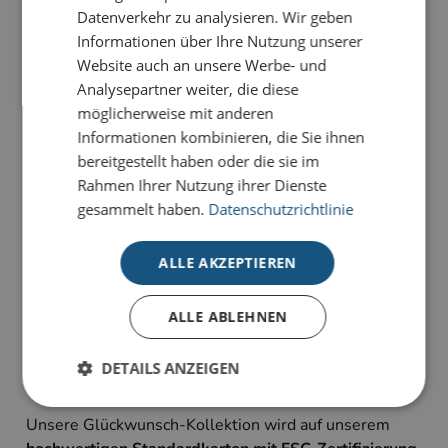
Datenverkehr zu analysieren. Wir geben
PRODUKTDETAILS
Informationen über Ihre Nutzung unserer
Website auch an unsere Werbe- und
Lass deine Träume wahr werden: Mit der Karte
Analysepartner weiter, die diese
Kunstflug
verschenkst du eine Botschaft, die so weit
möglicherweise mit anderen
und klar ist wie der Himmel selbst.
Informationen kombinieren, die Sie ihnen
bereitgestellt haben oder die sie im
Unsere Glückwunsch-Karten sind Karten, die
Rahmen Ihrer Nutzung ihrer Dienste
bewegen. Sie haben die Wahl zwischen
gesammelt haben.
Datenschutzrichtlinie
unterschiedlichen Stilrichtungen für viele Anlässe:
geeignet für Geburtstagsgrüße, Jubiläum oder schlicht
ALLE AKZEPTIEREN
als Dankeskarte zum Ausdruck persönlicher
Wertschätzung.
Alle Karten sind im 4-Farb-Druck auf unserem
ALLE ABLEHNEN
hochwertigen Standardkarton gefertigt und bieten
individuelle Gestaltungsmöglichkeiten im
DETAILS ANZEIGEN
Inneneindruck.
Unsere Glückwunsch-Kollektion wird auf unserem
Unbedingt erforderlich
Performance