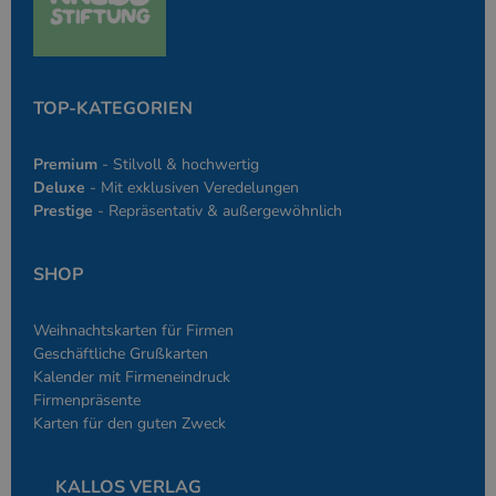
einen Benutzer
den Seiten.
PHPSESSID
Google-
Session
Cookie, das vo
PHP.net
Anwendungen g
simplebooklet.com
Datenschutzerklärung
wird, die auf d
Sprache basiere
TOP-KATEGORIEN
eine allgemein
die zum Verwa
Benutzersitzun
Premium
- Stilvoll & hochwertig
verwendet wird
Normalerweise 
Deluxe
- Mit exklusiven Veredelungen
sich um eine zu
Prestige
- Repräsentativ & außergewöhnlich
generierte Zahl
und Weise, wie
verwendet wird
die Site spezifi
SHOP
Ein gutes Beispi
jedoch die Bei
des Anmeldesta
einen Benutzer
Weihnachtskarten für Firmen
den Seiten.
Geschäftliche Grußkarten
Kalender mit Firmeneindruck
Firmenpräsente
Karten für den guten Zweck
Anbieter
/
Name
Ablaufdatum
Beschreibung
KALLOS VERLAG
Domäne