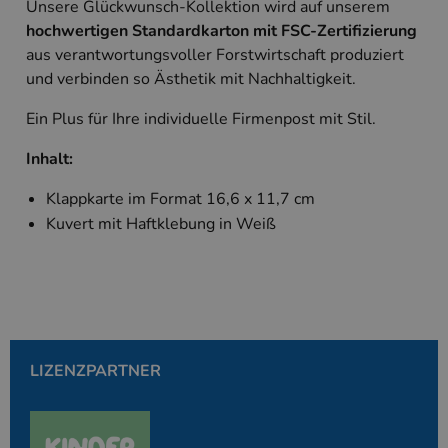
Unsere Glückwunsch-Kollektion wird auf unserem
Unbedingt erforderlich
Performance
hochwertigen Standardkarton mit FSC-Zertifizierung
Targeting
aus verantwortungsvoller Forstwirtschaft produziert
und verbinden so Ästhetik mit Nachhaltigkeit.
Unbedingt erforderliche Cookies ermöglichen
wesentliche Kernfunktionen der Website wie die
Benutzeranmeldung und die Kontoverwaltung.
Ein Plus für Ihre individuelle Firmenpost mit Stil.
Ohne die unbedingt erforderlichen Cookies kann
die Website nicht ordnungsgemäß verwendet
Inhalt:
werden.
Anbieter
/
Klappkarte im Format 16,6 x 11,7 cm
Name
Ablaufdatum
Beschreibung
Domäne
Kuvert mit Haftklebung in Weiß
PHPSESSID
Session
Cookie, das vo
PHP.net
Anwendungen g
www.kallos.de
wird, die auf d
Sprache basiere
eine allgemein
die zum Verwa
Benutzersitzun
verwendet wird
Normalerweise 
sich um eine zu
LIZENZPARTNER
generierte Zahl
und Weise, wie
verwendet wird
die Site spezifi
Ein gutes Beispi
jedoch die Bei