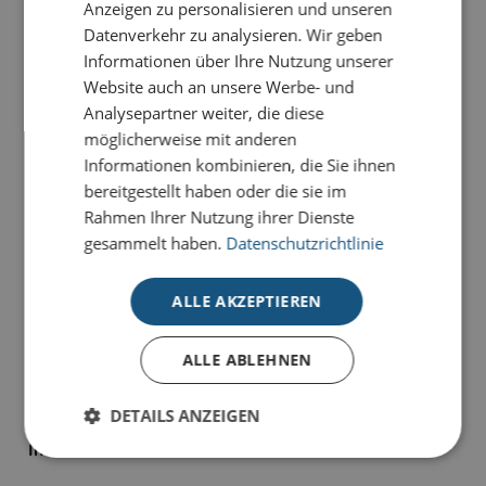
Anzeigen zu personalisieren und unseren
Datenverkehr zu analysieren. Wir geben
Informationen über Ihre Nutzung unserer
PRODUKTDETAILS
Website auch an unsere Werbe- und
Lass Blumen sprechen: Die Vielfalt an Blumen auf der
Analysepartner weiter, die diese
Karte
Milchkanne mit buntem Wiesenstrauß
sagt
möglicherweise mit anderen
mehr als tausend Worte.
Informationen kombinieren, die Sie ihnen
bereitgestellt haben oder die sie im
Unsere Glückwunsch-Karten sind Karten, die
Rahmen Ihrer Nutzung ihrer Dienste
bewegen. Sie haben die Wahl zwischen
gesammelt haben.
Datenschutzrichtlinie
unterschiedlichen Stilrichtungen für viele Anlässe:
geeignet für Geburtstagsgrüße, Jubiläum oder schlicht
ALLE AKZEPTIEREN
als Dankeskarte zum Ausdruck persönlicher
Wertschätzung.
ALLE ABLEHNEN
Alle Karten sind im 4-Farb-Druck auf unserem
hochwertigen Standardkarton gefertigt und bieten
DETAILS ANZEIGEN
individuelle Gestaltungsmöglichkeiten im
Inneneindruck.