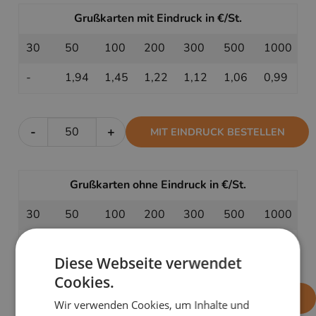
Grußkarten mit Eindruck in €/St.
30
50
100
200
300
500
1000
-
1,94
1,45
1,22
1,12
1,06
0,99
-
+
MIT EINDRUCK BESTELLEN
Grußkarten ohne Eindruck in €/St.
30
50
100
200
300
500
1000
1,44
1,24
1,04
0,94
0,90
0,88
0,84
Diese Webseite verwendet
Cookies.
-
+
OHNE EINDRUCK BESTELLEN
Wir verwenden Cookies, um Inhalte und