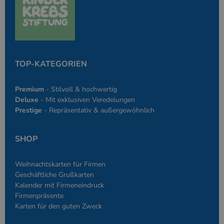
des Anmeldesta
einen Benutzer
den Seiten.
PHPSESSID
Google-
Session
Cookie, das vo
PHP.net
Anwendungen g
simplebooklet.com
Datenschutzerklärung
wird, die auf d
Sprache basiere
eine allgemein
TOP-KATEGORIEN
die zum Verwa
Benutzersitzun
verwendet wird
Premium
- Stilvoll & hochwertig
Normalerweise 
sich um eine zu
Deluxe
- Mit exklusiven Veredelungen
generierte Zahl
Prestige
- Repräsentativ & außergewöhnlich
und Weise, wie
verwendet wird
die Site spezifi
Ein gutes Beispi
SHOP
jedoch die Bei
des Anmeldesta
einen Benutzer
den Seiten.
Weihnachtskarten für Firmen
Geschäftliche Grußkarten
Kalender mit Firmeneindruck
Firmenpräsente
Karten für den guten Zweck
Anbieter
/