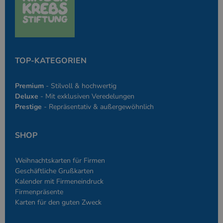
des Anmeldesta
einen Benutzer
den Seiten.
PHPSESSID
Google-
Session
Cookie, das vo
PHP.net
Anwendungen g
simplebooklet.com
Datenschutzerklärung
wird, die auf d
Sprache basiere
TOP-KATEGORIEN
eine allgemein
die zum Verwa
Benutzersitzun
verwendet wird
Premium
- Stilvoll & hochwertig
Normalerweise 
sich um eine zu
Deluxe
- Mit exklusiven Veredelungen
generierte Zahl
Prestige
- Repräsentativ & außergewöhnlich
und Weise, wie
verwendet wird
die Site spezifi
Ein gutes Beispi
SHOP
jedoch die Bei
des Anmeldesta
einen Benutzer
den Seiten.
Weihnachtskarten für Firmen
Geschäftliche Grußkarten
Kalender mit Firmeneindruck
Firmenpräsente
Karten für den guten Zweck
Anbieter
/