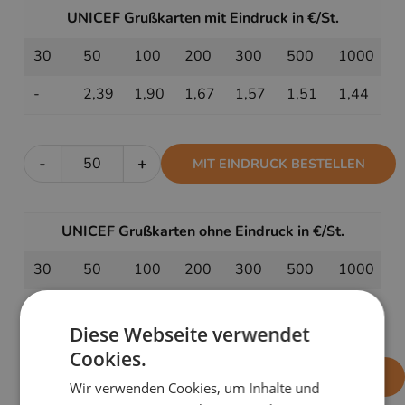
UNICEF Grußkarten mit Eindruck in €/St.
30
50
100
200
300
500
1000
-
2,39
1,90
1,67
1,57
1,51
1,44
-
+
MIT EINDRUCK BESTELLEN
UNICEF Grußkarten ohne Eindruck in €/St.
30
50
100
200
300
500
1000
1,89
1,69
1,49
1,39
1,35
1,33
1,29
Diese Webseite verwendet
Cookies.
-
+
OHNE EINDRUCK BESTELLEN
Wir verwenden Cookies, um Inhalte und