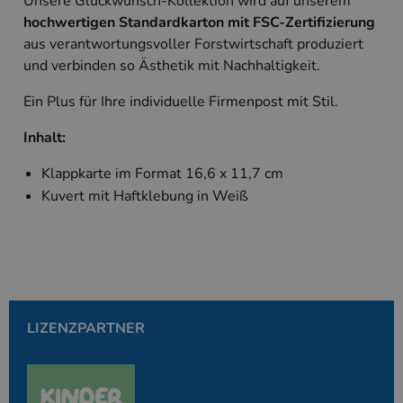
Unsere Glückwunsch-Kollektion wird auf unserem
Unbedingt erforderlich
Performance
hochwertigen Standardkarton mit FSC-Zertifizierung
Targeting
aus verantwortungsvoller Forstwirtschaft produziert
und verbinden so Ästhetik mit Nachhaltigkeit.
Unbedingt erforderliche Cookies ermöglichen
wesentliche Kernfunktionen der Website wie die
Benutzeranmeldung und die Kontoverwaltung.
Ein Plus für Ihre individuelle Firmenpost mit Stil.
Ohne die unbedingt erforderlichen Cookies kann
die Website nicht ordnungsgemäß verwendet
Inhalt:
werden.
Anbieter
/
Klappkarte im Format 16,6 x 11,7 cm
Name
Ablaufdatum
Beschreibung
Domäne
Kuvert mit Haftklebung in Weiß
PHPSESSID
Session
Cookie, das vo
PHP.net
Anwendungen g
www.kallos.de
wird, die auf d
Sprache basiere
eine allgemein
die zum Verwa
Benutzersitzun
verwendet wird
Normalerweise 
sich um eine zu
LIZENZPARTNER
generierte Zahl
und Weise, wie
verwendet wird
die Site spezifi
Ein gutes Beispi
jedoch die Bei