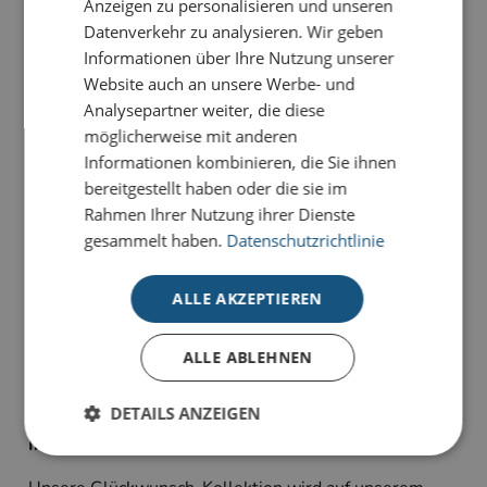
Anzeigen zu personalisieren und unseren
Datenverkehr zu analysieren. Wir geben
Informationen über Ihre Nutzung unserer
PRODUKTDETAILS
Website auch an unsere Werbe- und
Für stilvolle Grüße mit moderner und klarer
Analysepartner weiter, die diese
Ausstrahlung. Die Karte
Schmetterlinge in Blau
ist
möglicherweise mit anderen
schlicht und edel.
Informationen kombinieren, die Sie ihnen
bereitgestellt haben oder die sie im
Unsere Glückwunsch-Karten sind Karten, die
Rahmen Ihrer Nutzung ihrer Dienste
bewegen. Sie haben die Wahl zwischen
gesammelt haben.
Datenschutzrichtlinie
unterschiedlichen Stilrichtungen für viele Anlässe:
geeignet für Geburtstagsgrüße, Jubiläum oder schlicht
ALLE AKZEPTIEREN
als Dankeskarte zum Ausdruck persönlicher
Wertschätzung.
ALLE ABLEHNEN
Alle Karten sind im 4-Farb-Druck auf unserem
hochwertigen Standardkarton gefertigt und bieten
DETAILS ANZEIGEN
individuelle Gestaltungsmöglichkeiten im
Inneneindruck.