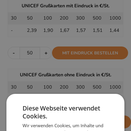
UNICEF Grußkarten mit Eindruck in €/St.
30
50
100
200
300
500
1000
-
2,39
1,90
1,67
1,57
1,51
1,44
-
+
MIT EINDRUCK BESTELLEN
UNICEF Grußkarten ohne Eindruck in €/St.
30
50
100
200
300
500
1000
1,89
1,69
1,49
1,39
1,35
1,33
1,29
Diese Webseite verwendet
Cookies.
-
+
OHNE EINDRUCK BESTELLEN
Wir verwenden Cookies, um Inhalte und