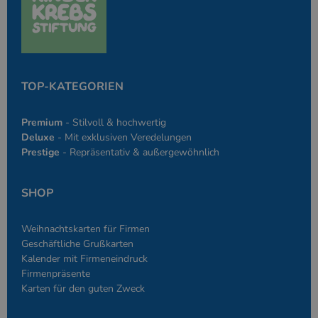
des Anmeldesta
einen Benutzer
den Seiten.
PHPSESSID
Google-
Session
Cookie, das vo
PHP.net
Anwendungen g
simplebooklet.com
Datenschutzerklärung
wird, die auf d
Sprache basiere
TOP-KATEGORIEN
eine allgemein
die zum Verwa
Benutzersitzun
verwendet wird
Premium
- Stilvoll & hochwertig
Normalerweise 
sich um eine zu
Deluxe
- Mit exklusiven Veredelungen
generierte Zahl
Prestige
- Repräsentativ & außergewöhnlich
und Weise, wie
verwendet wird
die Site spezifi
Ein gutes Beispi
SHOP
jedoch die Bei
des Anmeldesta
einen Benutzer
den Seiten.
Weihnachtskarten für Firmen
Geschäftliche Grußkarten
Kalender mit Firmeneindruck
Firmenpräsente
Karten für den guten Zweck
Anbieter
/