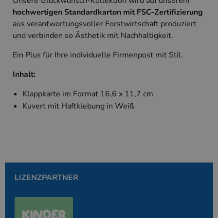
Unsere Glückwunsch-Kollektion wird auf unserem
Unbedingt erforderlich
Performance
hochwertigen Standardkarton mit FSC-Zertifizierung
Targeting
aus verantwortungsvoller Forstwirtschaft produziert
und verbinden so Ästhetik mit Nachhaltigkeit.
Unbedingt erforderliche Cookies ermöglichen
wesentliche Kernfunktionen der Website wie die
Benutzeranmeldung und die Kontoverwaltung.
Ein Plus für Ihre individuelle Firmenpost mit Stil.
Ohne die unbedingt erforderlichen Cookies kann
die Website nicht ordnungsgemäß verwendet
Inhalt:
werden.
Anbieter
/
Klappkarte im Format 16,6 x 11,7 cm
Name
Ablaufdatum
Beschreibung
Domäne
Kuvert mit Haftklebung in Weiß
PHPSESSID
Session
Cookie, das vo
PHP.net
Anwendungen g
www.kallos.de
wird, die auf d
Sprache basiere
eine allgemein
die zum Verwa
Benutzersitzun
verwendet wird
Normalerweise 
sich um eine zu
LIZENZPARTNER
generierte Zahl
und Weise, wie
verwendet wird
die Site spezifi
Ein gutes Beispi
jedoch die Bei