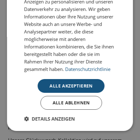
Anzeigen zu personalisieren und unseren
Datenverkehr zu analysieren. Wir geben
Informationen über Ihre Nutzung unserer
PRODUKTDETAILS
Website auch an unsere Werbe- und
Minimalistisches Design trifft auf herzliche
Analysepartner weiter, die diese
Botschaften. Die Karte
Segelschiff aus Holzklötzen
möglicherweise mit anderen
strahlt Zuversicht und Vorfreude aus.
Informationen kombinieren, die Sie ihnen
bereitgestellt haben oder die sie im
Unsere Glückwunsch-Karten sind Karten, die
Rahmen Ihrer Nutzung ihrer Dienste
bewegen. Sie haben die Wahl zwischen
gesammelt haben.
Datenschutzrichtlinie
unterschiedlichen Stilrichtungen für viele Anlässe:
geeignet für Geburtstagsgrüße, Jubiläum oder schlicht
ALLE AKZEPTIEREN
als Dankeskarte zum Ausdruck persönlicher
Wertschätzung.
ALLE ABLEHNEN
Alle Karten sind im 4-Farb-Druck auf unserem
hochwertigen Standardkarton gefertigt und bieten
DETAILS ANZEIGEN
individuelle Gestaltungsmöglichkeiten im
Inneneindruck.