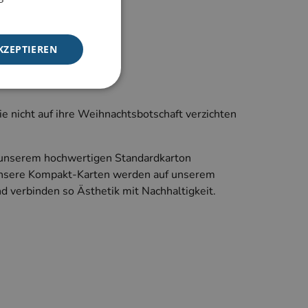
KZEPTIEREN
 nicht auf ihre Weihnachtsbotschaft verzichten
meldung und die
wendet werden.
f unserem hochwertigen Standardkarton
nsere Kompakt-Karten werden auf unserem
d verbinden so Ästhetik mit Nachhaltigkeit.
f der PHP-Sprache
Verwalten von
weise handelt es
e, wie sie
utes Beispiel ist
n Benutzer zwischen
f der PHP-Sprache
Verwalten von
weise handelt es