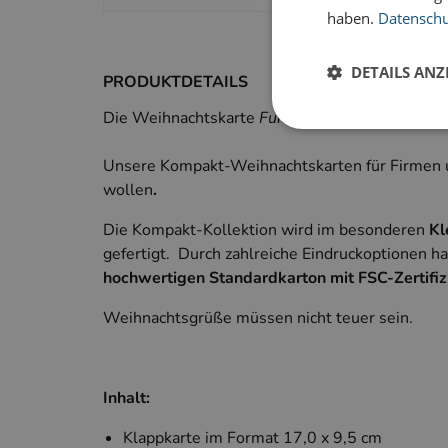
haben.
Datenschut
DETAILS ANZ
PRODUKTDETAILS
Die Weihnachtskarte
Funkelnder Hirsch
überzeu
Unsere Kompakt-Weihnachtskarten für Firmen un
wollen
.
Unbedingt erforderl
Kontoverwaltung. Oh
Die Kompakt-Kollektion wird im besonderen
Kl
gefertigt. Durch zahlreiche Eindruckoptionen h
Anbie
Name
Dom
hochwertigen Standardkarton mit FSC-Zertifiz
PHPSESSID
PHP.
www.
Weihnachtsgrüße müssen nicht teuer sein.
Inhalt:
PHPSESSID
PHP.
simp
Klappkarte im Format 17,0 x 9,5 cm