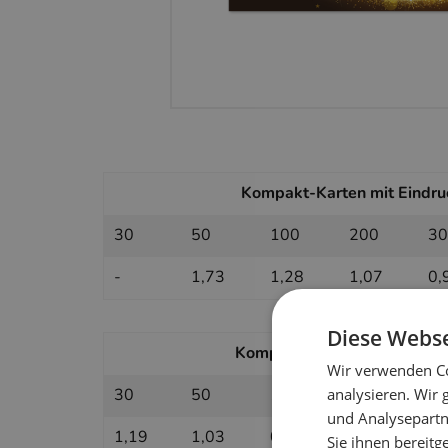
Kompakt-Karten mit Eindruc
30
50
100
200
30
-
1,73
1,28
1,07
0,
Diese Webse
Kompakt-Karten ohne Eindruc
Wir verwenden Co
analysieren. Wir
30
50
100
200
30
und Analysepartn
1,19
1,03
0,87
0,79
0,
Sie ihnen bereitg