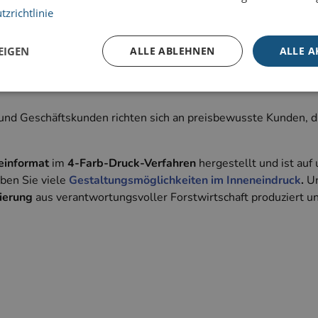
zrichtlinie
EIGEN
ALLE ABLEHNEN
ALLE A
gt mit einem edlen und außergewöhnlichen Design.
d Geschäftskunden richten sich an preisbewusste Kunden, die
Unbedingt erforderlich
Performance
Targeting
iche Cookies ermöglichen wesentliche Kernfunktionen der Website wie die Benutzeran
ne die unbedingt erforderlichen Cookies kann die Website nicht ordnungsgemäß ver
einformat
im
4-Farb-Druck-Verfahren
hergestellt und ist au
aben Sie viele
Gestaltungsmöglichkeiten im Inneneindruck
.
U
ter
/
Ablaufdatum
Beschreibung
äne
ierung
aus verantwortungsvoller Forstwirtschaft produziert un
Session
Cookie, das von Anwendungen generiert wird, die au
net
basieren. Dies ist eine allgemeine Kennung, die zum 
kallos.de
Benutzersitzungsvariablen verwendet wird. Normaler
sich um eine zufällig generierte Zahl. Die Art und Weis
verwendet wird, kann für die Site spezifisch sein. Ein g
jedoch die Beibehaltung des Anmeldestatus für eine
den Seiten.
Session
Cookie, das von Anwendungen generiert wird, die au
net
basieren. Dies ist eine allgemeine Kennung, die zum 
lebooklet.com
Benutzersitzungsvariablen verwendet wird. Normaler