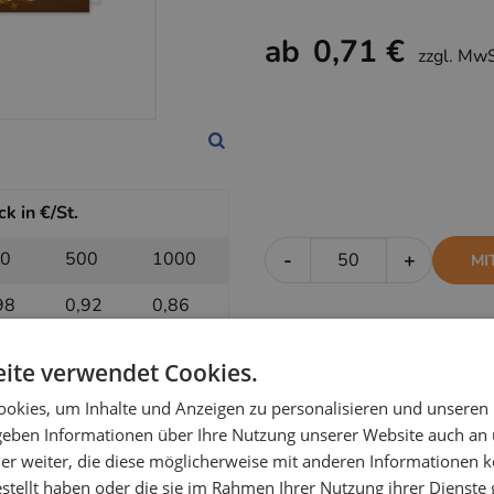
ab
0,71 €
zzgl. Mw
k in €/St.
0
500
1000
-
+
MI
98
0,92
0,86
ite verwendet Cookies.
k in €/St.
okies, um Inhalte und Anzeigen zu personalisieren und unseren
 geben Informationen über Ihre Nutzung unserer Website auch an
0
500
1000
-
+
OH
er weiter, die diese möglicherweise mit anderen Informationen k
76
0,74
0,71
estellt haben oder die sie im Rahmen Ihrer Nutzung ihrer Dienst