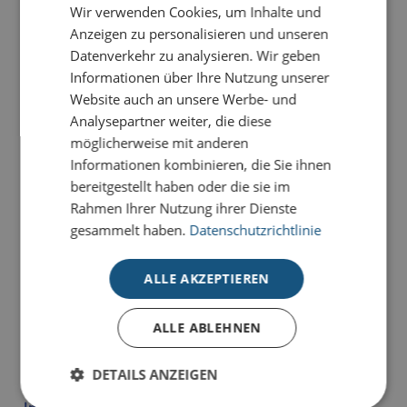
Wir verwenden Cookies, um Inhalte und
Anzeigen zu personalisieren und unseren
PRODUKTDETAILS
Datenverkehr zu analysieren. Wir geben
Informationen über Ihre Nutzung unserer
Ein hochwertiges Design, das Weihnachtsstimmung
Website auch an unsere Werbe- und
auf besonders stilvolle Weise vermittelt. Die
Analysepartner weiter, die diese
Karte
Funny Dog
überbringt Ihre Weihnachtsgrüße mit
möglicherweise mit anderen
viel Humor und Herzlichkeit.
Informationen kombinieren, die Sie ihnen
bereitgestellt haben oder die sie im
Unsere Kompakt-Weihnachtskarten für Firmen und
Rahmen Ihrer Nutzung ihrer Dienste
Geschäftskunden richten sich an preisbewusste
gesammelt haben.
Datenschutzrichtlinie
Kunden, die nicht auf ihre Weihnachtsbotschaft
verzichten wollen
.
ALLE AKZEPTIEREN
Die Kompakt-Kollektion wird im besonderen
Kleinformat
im
4-Farb-Druck-Verfahren
hergestellt
ALLE ABLEHNEN
und ist auf unserem hochwertigen Standardkarton
gefertigt. Durch zahlreiche Eindruckoptionen haben
DETAILS ANZEIGEN
Sie viele
Gestaltungsmöglichkeiten im