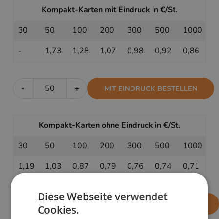
Kompakt-Karten mit Eindruck in €/St.
30
50
100
200
300
500
1000
-
1,73
1,28
1,07
0,98
0,92
0,86
-
+
MIT EINDRUCK BESTELLEN
Kompakt-Karten ohne Eindruck in €/St.
30
50
100
200
300
500
1000
1,19
1,03
0,87
0,79
0,76
0,74
0,71
Diese Webseite verwendet
-
+
OHNE EINDRUCK BESTELLEN
Cookies.