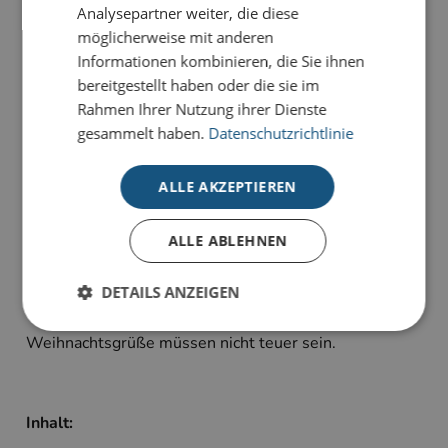
Analysepartner weiter, die diese
Kunden, die nicht auf ihre Weihnachtsbotschaft
möglicherweise mit anderen
verzichten wollen
.
Informationen kombinieren, die Sie ihnen
bereitgestellt haben oder die sie im
Die Kompakt-Kollektion wird im besonderen
Rahmen Ihrer Nutzung ihrer Dienste
Kleinformat
im
4-Farb-Druck-Verfahren
hergestellt
gesammelt haben.
Datenschutzrichtlinie
und ist auf unserem hochwertigen Standardkarton
gefertigt. Durch zahlreiche Eindruckoptionen haben
Sie viele
Gestaltungsmöglichkeiten im
ALLE AKZEPTIEREN
Inneneindruck
.
Unsere Kompakt-Karten werden auf
unserem
hochwertigen Standardkarton mit FSC-
ALLE ABLEHNEN
Zertifizierung
aus verantwortungsvoller
Forstwirtschaft produziert und verbinden so Ästhetik
DETAILS ANZEIGEN
mit Nachhaltigkeit.
Weihnachtsgrüße müssen nicht teuer sein.
Unbedingt erforderlich
Performance
Targeting
Inhalt:
Unbedingt erforderliche Cookies ermöglichen