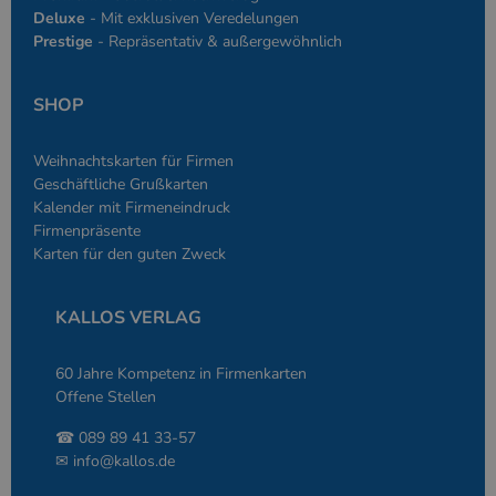
wird, die auf d
Deluxe
- Mit exklusiven Veredelungen
Sprache basiere
eine allgemein
Prestige
- Repräsentativ & außergewöhnlich
die zum Verwa
Benutzersitzun
verwendet wird
Normalerweise 
SHOP
sich um eine zu
generierte Zahl
und Weise, wie
Weihnachtskarten für Firmen
verwendet wird
die Site spezifi
Geschäftliche Grußkarten
Ein gutes Beispi
Kalender mit Firmeneindruck
jedoch die Bei
des Anmeldesta
Firmenpräsente
einen Benutzer
Karten für den guten Zweck
den Seiten.
KALLOS VERLAG
60 Jahre Kompetenz in Firmenkarten
Anbieter
/
Offene Stellen
Name
Ablaufdatum
Beschreibung
Domäne
Anbieter
/
Name
Ablaufdatum
Beschreibung
☎ 089 89 41 33-57
_ga
2 Jahre
Dient Google
Google LLC
Domäne
Analytics zur
www.kallos.de
✉
info@kallos.de
Unterscheidung
gcl_aw
kallos.de
2 Monate 4
Dient Google Ads
einzelner
Wochen
zur Attribution.