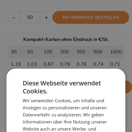
-
+
MIT EINDRUCK BESTELLEN
Kompakt-Karten ohne Eindruck in €/St.
30
50
100
200
300
500
1000
1,19
1,03
0,87
0,79
0,76
0,74
0,71
Diese Webseite verwendet
-
+
OHNE EINDRUCK BESTELLEN
Cookies.
Wir verwenden Cookies, um Inhalte und
Anzeigen zu personalisieren und unseren
PRODUKTDETAILS
Datenverkehr zu analysieren. Wir geben
Informationen über Ihre Nutzung unserer
Unsere Kompakt-Weihnachtskarten für Firmen und
Website auch an unsere Werbe- und
Geschäftskunden richten sich an preisbewusste