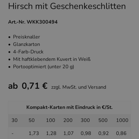
Hirsch mit Geschenkeschlitten
Art.-Nr. WKK300494
• Preisknaller
• Glanzkarton
• 4-Farb-Druck
• Mit haftklebendem Kuvert in Weiß
• Portooptimiert (unter 20 g)
ab
0,71 €
zzgl. MwSt. und Versand
Kompakt-Karten mit Eindruck in €/St.
30
50
100
200
300
500
1000
-
1,73
1,28
1,07
0,98
0,92
0,86