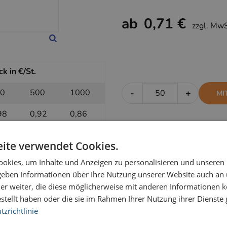
ab
0,71 €
zzgl. Mw
k in €/St.
0
500
1000
-
+
MI
98
0,92
0,86
ite verwendet Cookies.
k in €/St.
okies, um Inhalte und Anzeigen zu personalisieren und unseren
0
500
1000
-
+
 geben Informationen über Ihre Nutzung unserer Website auch an
OH
er weiter, die diese möglicherweise mit anderen Informationen k
76
0,74
0,71
estellt haben oder die sie im Rahmen Ihrer Nutzung ihrer Dienst
zrichtlinie