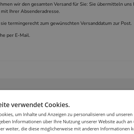
hmen wir den gesamten Versand für Sie: Sie übermitteln uns 
mit Ihrer Absenderadresse.
n sie termingerecht zum gewünschten Versanddatum zur Post.
he per E-Mail.
geblätter falzen und Einlegeblätter in Karten einlegen
ite verwendet Cookies.
okies, um Inhalte und Anzeigen zu personalisieren und unseren
leger falzen und Kuvertieren (ohne Zukleben der Lasche)
 geben Informationen über Ihre Nutzung unserer Website auch an
er weiter, die diese möglicherweise mit anderen Informationen k