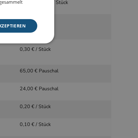
e gesammelt
jeweils 0,20 € / Stück
ne
0,25 € / Stück
KZEPTIEREN
0,30 € / Stück
meldung und die
65,00 € Pauschal
wendet werden.
24,00 € Pauschal
f der PHP-Sprache
Verwalten von
weise handelt es
0,20 € / Stück
e, wie sie
utes Beispiel ist
n Benutzer zwischen
0,10 € / Stück
f der PHP-Sprache
Verwalten von