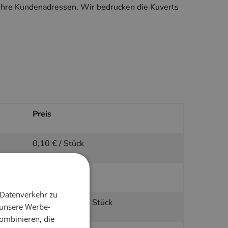
Ihre Kundenadressen. Wir bedrucken die Kuverts
Preis
0,10 € / Stück
0,20 € / Stück
 Datenverkehr zu
jeweils 0,15 € / Stück
 unsere Werbe-
ombinieren, die