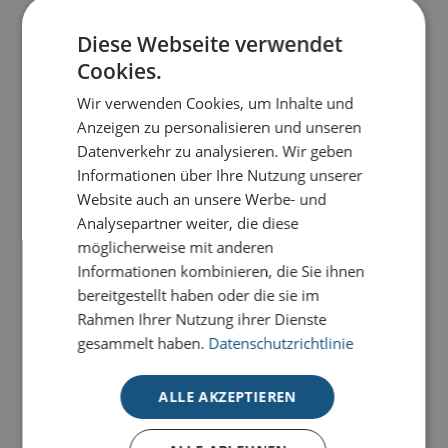
Diese Webseite verwendet
PRODUKTDETAILS
Cookies.
Die Karte
Globus-Kugel in Gold
ist mehr als ein Gruß
Wir verwenden Cookies, um Inhalte und
– sie ist ein Bekenntnis zu Qualität und Kooperation
Anzeigen zu personalisieren und unseren
auf jedem Kontinent. Gold veredelt auf Recykling-
Datenverkehr zu analysieren. Wir geben
Karton ist sie sicher ein Hingucker.
Informationen über Ihre Nutzung unserer
Website auch an unsere Werbe- und
Unsere Premium-Weihnachtskarten für den guten
Analysepartner weiter, die diese
Zweck stehen für klares Design, hochwertige
möglicherweise mit anderen
Materialien und individuelle
Informationen kombinieren, die Sie ihnen
Gestaltungsmöglichkeiten. Pro Karte gehen 0,20 € an
bereitgestellt haben oder die sie im
unseren Lizenzpartner, die deutsche
Rahmen Ihrer Nutzung ihrer Dienste
Kinderkrebsstiftung, um damit
krebskranken Kindern
gesammelt haben.
Datenschutzrichtlinie
und Jugendlichen und ihren Familien zu helfen
.
Alle Premium-Karten für den guten Zweck setzen Ihre
ALLE AKZEPTIEREN
Weihnachtsgrüße durch
aufwendige Veredelungen
perfekt in Szene. Unsere Karten-Kollektion für hohe