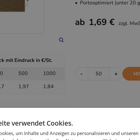
• Portooptimiert (unter 20 g
ab
1,69 €
zzgl. Mw
 mit Eindruck in €/St.
0
500
1000
-
+
MI
17
1,97
1,84
ohne Eindruck in €/St.
ite verwendet Cookies.
0
500
1000
-
+
OH
okies, um Inhalte und Anzeigen zu personalisieren und unseren
95
1,79
1,69