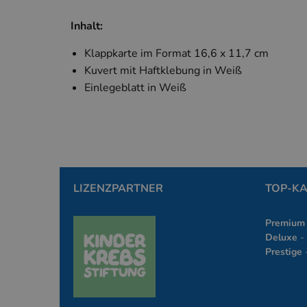
PHPSESSID
PHP.
simp
Inhalt:
Klappkarte im Format 16,6 x 11,7 cm
Kuvert mit Haftklebung in Weiß
Einlegeblatt in Weiß
Name
Anbieter
Anbieter
/
Name
_ga
Google 
Domäne
www.kal
gcl_aw
kallos.de
_ga_*
kallos.de
LIZENZPARTNER
TOP-K
_clck
.www.kall
Premium
_clsk
Microsoft
Deluxe
- 
.www.kall
Prestige
-