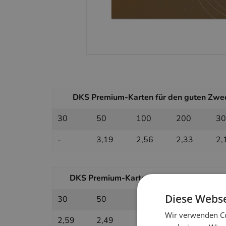
DKS Premium-Karten für den guten Zweck
30
50
100
200
30
-
3,19
2,56
2,33
2,
DKS Premium-Karten für den guten Zweck 
Diese Webse
30
50
100
200
30
Wir verwenden Co
2,59
2,49
2,15
2,05
1,