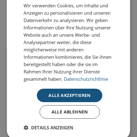
Wir verwenden Cookies, um Inhalte und
Anzeigen zu personalisieren und unseren
PRODUKTDETAILS
Datenverkehr zu analysieren. Wir geben
Informationen über Ihre Nutzung unserer
Die Weihnachtskarte
Bordüre aus Bäumen
besticht
Website auch an unsere Werbe- und
durch ihr schlichtes Design untermalt mit einer
Analysepartner weiter, die diese
besonderen Grün- und Silberveredelung auf einem
möglicherweise mit anderen
Glitterkarton in Grau.
Informationen kombinieren, die Sie ihnen
bereitgestellt haben oder die sie im
Unsere Premium-Weihnachtskarten für Unternehmen
Rahmen Ihrer Nutzung ihrer Dienste
stehen für klares Design, hochwertige Materialien und
gesammelt haben.
Datenschutzrichtlinie
individuelle Gestaltungsmöglichkeiten
.
Alle Premium-Karten setzen Ihre Weihnachtsgrüße
ALLE AKZEPTIEREN
durch
aufwendige Veredelungen
perfekt in Szene.
Unsere Karten-Kollektion für hohe Ansprüche wird
ALLE ABLEHNEN
ausschließlich auf
hochwertigen Naturkartons
in
unterschiedlichen Farben produziert – farblich
DETAILS ANZEIGEN
changierende Glitterkartons und haptisch