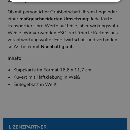
überzeugende Strukturkartons stehen zur Auswahl.
Ob mit persönlicher Grußbotschaft, Ihrem Logo oder
Unbedingt erforderlich
Performance
einer
maßgeschneiderten Umsetzung
: Jede Karte
Targeting
transportiert Ihre Werte auf leise, aber wirkungsvolle
Weise. Wir verwenden FSC-zertifizierte Kartons aus
Unbedingt erforderliche Cookies ermöglichen
wesentliche Kernfunktionen der Website wie die
verantwortungsvoller Forstwirtschaft und verbinden
Benutzeranmeldung und die Kontoverwaltung.
so Ästhetik mit
Nachhaltigkeit.
Ohne die unbedingt erforderlichen Cookies kann
die Website nicht ordnungsgemäß verwendet
werden.
Inhalt:
Anbieter
/
Name
Ablaufdatum
Beschreibung
Klappkarte im Format 16,6 x 11,7 cm
Domäne
Kuvert mit Haftklebung in Weiß
PHPSESSID
Session
Cookie, das vo
PHP.net
Anwendungen g
www.kallos.de
Einlegeblatt in Weiß
wird, die auf d
Sprache basiere
eine allgemein
die zum Verwa
Benutzersitzun
verwendet wird
Normalerweise 
sich um eine zu
generierte Zahl
und Weise, wie
LIZENZPARTNER
verwendet wird