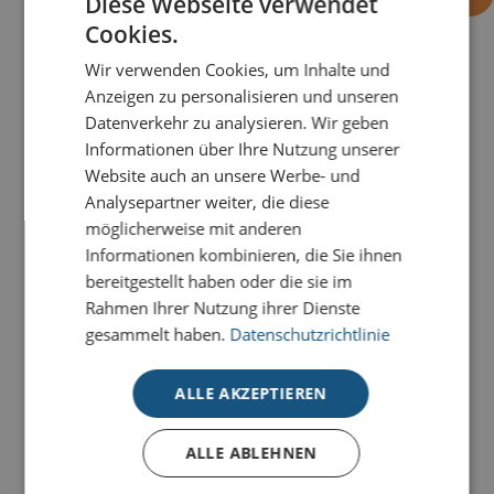
Diese Webseite verwendet
Cookies.
Wir verwenden Cookies, um Inhalte und
PRODUKTDETAILS
Anzeigen zu personalisieren und unseren
Datenverkehr zu analysieren. Wir geben
Filigran ausgestanzt, hoch geprägt und stilvoll
Informationen über Ihre Nutzung unserer
inszeniert, entfaltet die Karte
Drei mit Stern - Grün
Website auch an unsere Werbe- und
eine besondere festliche Leichtigkeit.
Analysepartner weiter, die diese
möglicherweise mit anderen
Unsere Premium-Weihnachtskarten mit Stanzung
Informationen kombinieren, die Sie ihnen
werden in einer kleinen Laser-Manufaktur mit Liebe
bereitgestellt haben oder die sie im
zum Detail und hochmoderner Technik produziert
.
Rahmen Ihrer Nutzung ihrer Dienste
gesammelt haben.
Datenschutzrichtlinie
Alle Premium-Karten mit Stanzung bestechen durch
aufwendige Veredelungen
und filigrane ausgestanzte
Elemente, die sich durch unterschiedliche farbige
ALLE AKZEPTIEREN
Einlegeblätter beliebig kombinieren lassen. So wird
Ihre Weihnachtsbotschaft zu einem absoluten
ALLE ABLEHNEN
Hingucker.