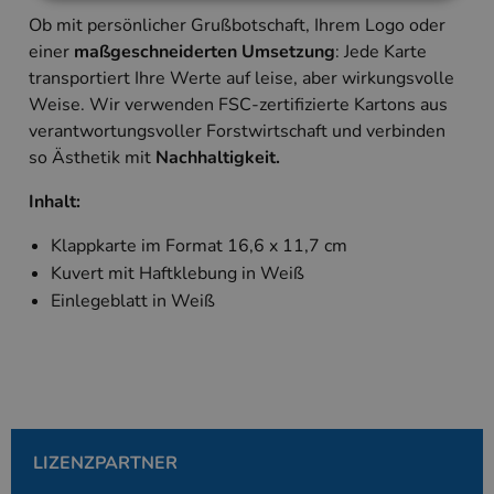
Ob mit persönlicher Grußbotschaft, Ihrem Logo oder
Unbedingt erforderlich
Performance
einer
maßgeschneiderten Umsetzung
: Jede Karte
Targeting
transportiert Ihre Werte auf leise, aber wirkungsvolle
Weise. Wir verwenden FSC-zertifizierte Kartons aus
Unbedingt erforderliche Cookies ermöglichen
verantwortungsvoller Forstwirtschaft und verbinden
wesentliche Kernfunktionen der Website wie die
Benutzeranmeldung und die Kontoverwaltung.
so Ästhetik mit
Nachhaltigkeit.
Ohne die unbedingt erforderlichen Cookies kann
die Website nicht ordnungsgemäß verwendet
Inhalt:
werden.
Anbieter
/
Klappkarte im Format 16,6 x 11,7 cm
Name
Ablaufdatum
Beschreibung
Domäne
Kuvert mit Haftklebung in Weiß
PHPSESSID
Session
Cookie, das vo
PHP.net
Einlegeblatt in Weiß
Anwendungen g
www.kallos.de
wird, die auf d
Sprache basiere
eine allgemein
die zum Verwa
Benutzersitzun
verwendet wird
Normalerweise 
sich um eine zu
generierte Zahl
und Weise, wie
LIZENZPARTNER
verwendet wird
die Site spezifi