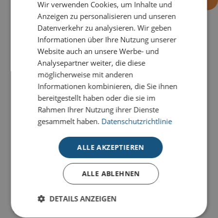
Wir verwenden Cookies, um Inhalte und
Anzeigen zu personalisieren und unseren
Datenverkehr zu analysieren. Wir geben
Informationen über Ihre Nutzung unserer
PRODUKTDETAILS
Website auch an unsere Werbe- und
Bärige Weihnachtsgrüße sendet die Karte
Eisbär mit
Analysepartner weiter, die diese
goldenen Schneeflocken
.
möglicherweise mit anderen
Informationen kombinieren, die Sie ihnen
Unsere Premium-Weihnachtskarten für Unternehmen
bereitgestellt haben oder die sie im
stehen für klares Design, hochwertige Materialien und
Rahmen Ihrer Nutzung ihrer Dienste
individuelle Gestaltungsmöglichkeiten
.
gesammelt haben.
Datenschutzrichtlinie
Alle Premium-Karten setzen Ihre Weihnachtsgrüße
ALLE AKZEPTIEREN
durch
aufwendige Veredelungen
perfekt in Szene.
Unsere Karten-Kollektion für hohe Ansprüche wird
ALLE ABLEHNEN
ausschließlich auf
hochwertigen Naturkartons
in
unterschiedlichen Farben produziert – farblich
changierende Glitterkartons und haptisch
DETAILS ANZEIGEN
überzeugende Strukturkartons stehen zur Auswahl.