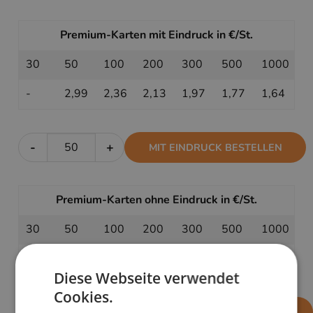
Premium-Karten mit Eindruck in €/St.
30
50
100
200
300
500
1000
-
2,99
2,36
2,13
1,97
1,77
1,64
-
+
MIT EINDRUCK BESTELLEN
Premium-Karten ohne Eindruck in €/St.
30
50
100
200
300
500
1000
2,39
2,29
1,95
1,85
1,75
1,59
1,49
Diese Webseite verwendet
Cookies.
-
+
OHNE EINDRUCK BESTELLEN