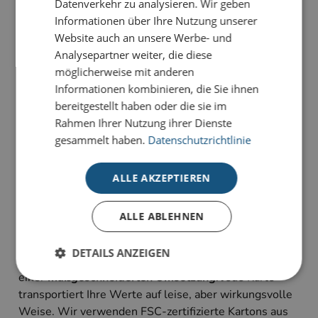
Datenverkehr zu analysieren. Wir geben
Ihre Grüße in einen Hauch von Gold und festlichem
Informationen über Ihre Nutzung unserer
Glanz.
Website auch an unsere Werbe- und
Analysepartner weiter, die diese
Unsere Premium-Weihnachtskarten für Unternehmen
möglicherweise mit anderen
stehen für klares Design, hochwertige Materialien und
Informationen kombinieren, die Sie ihnen
individuelle Gestaltungsmöglichkeiten
.
bereitgestellt haben oder die sie im
Rahmen Ihrer Nutzung ihrer Dienste
Alle Premium-Karten setzen Ihre Weihnachtsgrüße
gesammelt haben.
Datenschutzrichtlinie
durch
aufwendige Veredelungen
perfekt in Szene.
Unsere Karten-Kollektion für hohe Ansprüche wird
ALLE AKZEPTIEREN
ausschließlich auf
hochwertigen Naturkartons
in
unterschiedlichen Farben produziert – farblich
changierende Glitterkartons und haptisch
ALLE ABLEHNEN
überzeugende Strukturkartons stehen zur Auswahl.
DETAILS ANZEIGEN
Ob mit persönlicher Grußbotschaft, Ihrem Logo oder
einer
maßgeschneiderten Umsetzung
: Jede Karte
transportiert Ihre Werte auf leise, aber wirkungsvolle
Weise. Wir verwenden FSC-zertifizierte Kartons aus
Unbedingt erforderlich
Performance