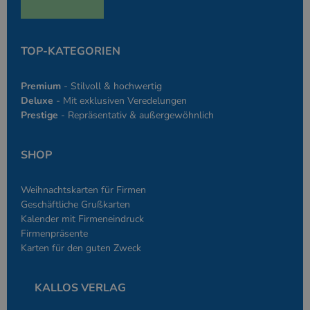
den Seiten.
PHPSESSID
Google-
Session
Cookie, das vo
PHP.net
Anwendungen g
simplebooklet.com
Datenschutzerklärung
wird, die auf d
TOP-KATEGORIEN
Sprache basiere
eine allgemein
die zum Verwa
Premium
- Stilvoll & hochwertig
Benutzersitzun
verwendet wird
Deluxe
- Mit exklusiven Veredelungen
Normalerweise 
Prestige
- Repräsentativ & außergewöhnlich
sich um eine zu
generierte Zahl
und Weise, wie
verwendet wird
SHOP
die Site spezifi
Ein gutes Beispi
jedoch die Bei
des Anmeldesta
Weihnachtskarten für Firmen
einen Benutzer
den Seiten.
Geschäftliche Grußkarten
Kalender mit Firmeneindruck
Firmenpräsente
Karten für den guten Zweck
KALLOS VERLAG
Anbieter
/
Name
Ablaufdatum
Beschreibung
Domäne