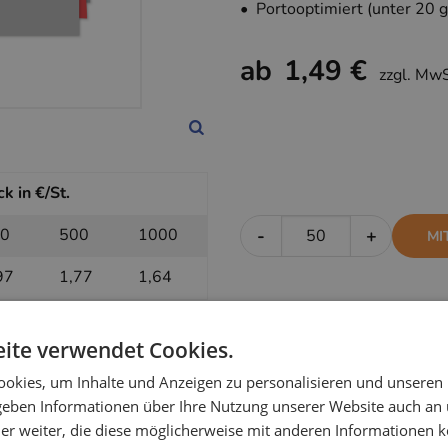
• Portooptimiert (unter 20 g
ab
1,49 €
zzgl. Mw
k in €/St.
0
500
1000
-
+
MI
97
1,77
1,64
ite verwendet Cookies.
k in €/St.
okies, um Inhalte und Anzeigen zu personalisieren und unseren
0
500
1000
-
+
OH
 geben Informationen über Ihre Nutzung unserer Website auch an
er weiter, die diese möglicherweise mit anderen Informationen k
75
1,59
1,49