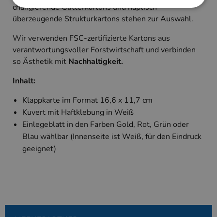
changierende Glitterkartons und haptisch
überzeugende Strukturkartons stehen zur Auswahl.
Unbedingt erforderlich
Performance
Wir verwenden FSC-zertifizierte Kartons aus
Targeting
verantwortungsvoller Forstwirtschaft und verbinden
Unbedingt erforderliche Cookies ermöglichen
so Ästhetik mit
Nachhaltigkeit.
wesentliche Kernfunktionen der Website wie die
Benutzeranmeldung und die Kontoverwaltung.
Inhalt:
Ohne die unbedingt erforderlichen Cookies kann
die Website nicht ordnungsgemäß verwendet
werden.
Klappkarte im Format 16,6 x 11,7 cm
Kuvert mit Haftklebung in Weiß
Anbieter
/
Name
Ablaufdatum
Beschreibung
Domäne
Einlegeblatt in den Farben Gold, Rot, Grün oder
PHPSESSID
Session
Cookie, das vo
PHP.net
Blau wählbar (Innenseite ist Weiß, für den Eindruck
Anwendungen g
www.kallos.de
geeignet)
wird, die auf d
Sprache basiere
eine allgemein
die zum Verwa
Benutzersitzun
verwendet wird
Normalerweise 
sich um eine zu
generierte Zahl
und Weise, wie
verwendet wird