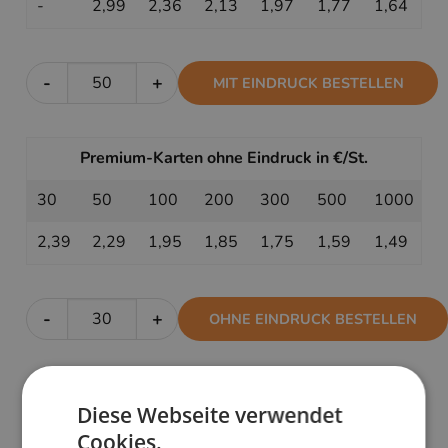
-
2,99
2,36
2,13
1,97
1,77
1,64
-
+
MIT EINDRUCK BESTELLEN
Premium-Karten ohne Eindruck in €/St.
30
50
100
200
300
500
1000
2,39
2,29
1,95
1,85
1,75
1,59
1,49
-
+
OHNE EINDRUCK BESTELLEN
PRODUKTDETAILS
Diese Webseite verwendet
Cookies.
In perfekter Harmonie vereinen sich filigrane