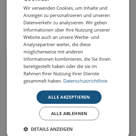
Laserstanzung, edle Veredelung und das rote
Wir verwenden Cookies, um Inhalte und
Einlegeblatt zu einer außergewöhnlichen festlichen
Anzeigen zu personalisieren und unseren
Ausstrahlung. Die Karte
Kugeln - Rot
ist eine
Datenverkehr zu analysieren. Wir geben
besondere Weihnachtskarte.
Informationen über Ihre Nutzung unserer
Website auch an unsere Werbe- und
Unsere Premium-Weihnachtskarten mit Stanzung
Analysepartner weiter, die diese
werden in einer kleinen Laser-Manufaktur mit Liebe
möglicherweise mit anderen
zum Detail und hochmoderner Technik produziert
.
Informationen kombinieren, die Sie ihnen
bereitgestellt haben oder die sie im
Alle Premium-Karten mit Stanzung bestechen durch
Rahmen Ihrer Nutzung ihrer Dienste
aufwendige Veredelungen
und filigrane ausgestanzte
gesammelt haben.
Datenschutzrichtlinie
Elemente, die sich durch unterschiedliche farbige
Einlegeblätter beliebig kombinieren lassen. So wird
ALLE AKZEPTIEREN
Ihre Weihnachtsbotschaft zu einem absoluten
Hingucker.
ALLE ABLEHNEN
Unsere Karten-Kollektion für hohe Ansprüche wird
ausschließlich auf
hochwertigen Naturkartons
in
DETAILS ANZEIGEN
unterschiedlichen Farben produziert – farblich