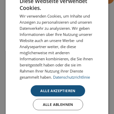
Diese Webseite verwendet
Cookies.
Wir verwenden Cookies, um Inhalte und
PRODUKTDETAILS
Anzeigen zu personalisieren und unseren
Datenverkehr zu analysieren. Wir geben
Diese außergewöhnliche Weihnachtskarte
Quer - Rot
Informationen über Ihre Nutzung unserer
vereint edles Design mit feiner Detailkunst und strahlt
Website auch an unsere Werbe- und
eine besondere festliche Eleganz aus.
Analysepartner weiter, die diese
möglicherweise mit anderen
Unsere Premium-Weihnachtskarten mit Stanzung
Informationen kombinieren, die Sie ihnen
werden in einer kleinen Laser-Manufaktur mit Liebe
bereitgestellt haben oder die sie im
zum Detail und hochmoderner Technik produziert
.
Rahmen Ihrer Nutzung ihrer Dienste
gesammelt haben.
Datenschutzrichtlinie
Alle Premium-Karten mit Stanzung bestechen durch
aufwendige Veredelungen
und filigrane ausgestanzte
Elemente, die sich durch unterschiedliche farbige
ALLE AKZEPTIEREN
Einlegeblätter beliebig kombinieren lassen. So wird
Ihre Weihnachtsbotschaft zu einem absoluten
ALLE ABLEHNEN
Hingucker.