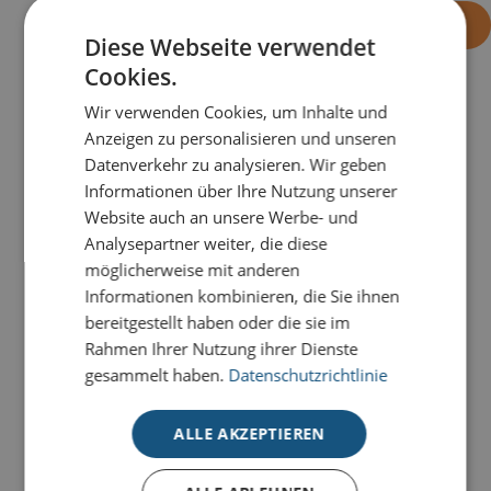
-
+
OHNE EINDRUCK BESTELLEN
Diese Webseite verwendet
Cookies.
Wir verwenden Cookies, um Inhalte und
PRODUKTDETAILS
Anzeigen zu personalisieren und unseren
Datenverkehr zu analysieren. Wir geben
Durch präzise Laserstanzung und edle Veredelung
Informationen über Ihre Nutzung unserer
entsteht ein kunstvolles Zusammenspiel aus Licht,
Website auch an unsere Werbe- und
Struktur und Glanz. Die Karte
Schleifenbaum mit
Analysepartner weiter, die diese
Durchblick - GRÜN
besticht mit dem grünen
möglicherweise mit anderen
Einlegeblatt und der goldenen Veredelung.
Informationen kombinieren, die Sie ihnen
bereitgestellt haben oder die sie im
Unsere Premium-Weihnachtskarten mit Stanzung
Rahmen Ihrer Nutzung ihrer Dienste
werden in einer kleinen Laser-Manufaktur mit Liebe
gesammelt haben.
Datenschutzrichtlinie
zum Detail und hochmoderner Technik produziert
.
Alle Premium-Karten mit Stanzung bestechen durch
ALLE AKZEPTIEREN
aufwendige Veredelungen
und filigrane ausgestanzte
Elemente, die sich durch unterschiedliche farbige