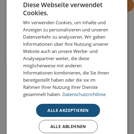
Diese Webseite verwendet
-
+
OHNE EINDRUCK BESTELLEN
Cookies.
Wir verwenden Cookies, um Inhalte und
Anzeigen zu personalisieren und unseren
PRODUKTDETAILS
Datenverkehr zu analysieren. Wir geben
Mit viel Präzision gefertigt und stilvoll veredelt,
Informationen über Ihre Nutzung unserer
beeindruckt diese Karte
Tree of Life - Blau
durch ihre
Website auch an unsere Werbe- und
besondere Struktur und Tiefe.
Analysepartner weiter, die diese
möglicherweise mit anderen
Unsere Premium-Weihnachtskarten mit Stanzung
Informationen kombinieren, die Sie ihnen
werden in einer kleinen Laser-Manufaktur mit Liebe
bereitgestellt haben oder die sie im
zum Detail und hochmoderner Technik produziert
.
Rahmen Ihrer Nutzung ihrer Dienste
gesammelt haben.
Datenschutzrichtlinie
Alle Premium-Karten mit Stanzung bestechen durch
aufwendige Veredelungen
und filigrane ausgestanzte
ALLE AKZEPTIEREN
Elemente, die sich durch unterschiedliche farbige
Einlegeblätter beliebig kombinieren lassen. So wird
ALLE ABLEHNEN
Ihre Weihnachtsbotschaft zu einem absoluten