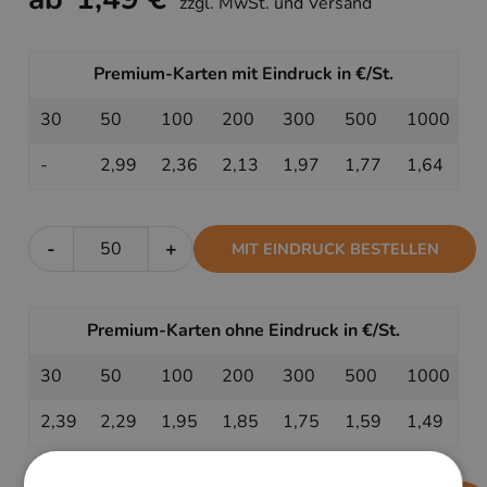
zzgl. MwSt. und Versand
Premium-Karten mit Eindruck in €/St.
30
50
100
200
300
500
1000
-
2,99
2,36
2,13
1,97
1,77
1,64
-
+
MIT EINDRUCK BESTELLEN
Premium-Karten ohne Eindruck in €/St.
30
50
100
200
300
500
1000
2,39
2,29
1,95
1,85
1,75
1,59
1,49