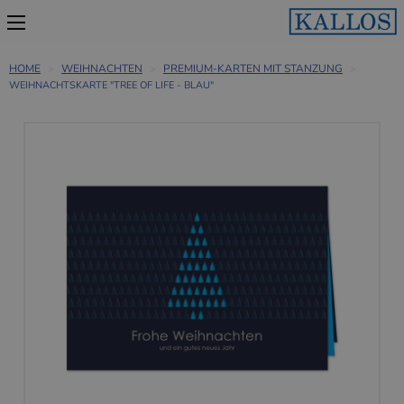
HOME
WEIHNACHTEN
PREMIUM-KARTEN MIT STANZUNG
WEIHNACHTSKARTE "TREE OF LIFE - BLAU"