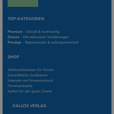
den Seiten.
PHPSESSID
Google-
Session
Cookie, das vo
PHP.net
Anwendungen g
simplebooklet.com
Datenschutzerklärung
wird, die auf d
TOP-KATEGORIEN
Sprache basiere
eine allgemein
die zum Verwa
Premium
- Stilvoll & hochwertig
Benutzersitzun
verwendet wird
Deluxe
- Mit exklusiven Veredelungen
Normalerweise 
Prestige
- Repräsentativ & außergewöhnlich
sich um eine zu
generierte Zahl
und Weise, wie
verwendet wird
SHOP
die Site spezifi
Ein gutes Beispi
jedoch die Bei
des Anmeldesta
Weihnachtskarten für Firmen
einen Benutzer
den Seiten.
Geschäftliche Grußkarten
Kalender mit Firmeneindruck
Firmenpräsente
Karten für den guten Zweck
KALLOS VERLAG
Anbieter
/
Name
Ablaufdatum
Beschreibung
Domäne