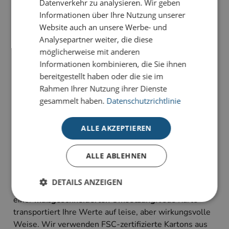
Datenverkehr zu analysieren. Wir geben
Ausarbeitung und spiegelt die stille Magie unserer
Informationen über Ihre Nutzung unserer
Erde wider.
Website auch an unsere Werbe- und
Analysepartner weiter, die diese
Unsere Premium-Weihnachtskarten für Unternehmen
möglicherweise mit anderen
stehen für klares Design, hochwertige Materialien und
Informationen kombinieren, die Sie ihnen
individuelle Gestaltungsmöglichkeiten
.
bereitgestellt haben oder die sie im
Rahmen Ihrer Nutzung ihrer Dienste
Alle Premium-Karten setzen Ihre Weihnachtsgrüße
gesammelt haben.
Datenschutzrichtlinie
durch
aufwendige Veredelungen
perfekt in Szene.
Unsere Karten-Kollektion für hohe Ansprüche wird
ALLE AKZEPTIEREN
ausschließlich auf
hochwertigen Naturkartons
in
unterschiedlichen Farben produziert – farblich
changierende Glitterkartons und haptisch
ALLE ABLEHNEN
überzeugende Strukturkartons stehen zur Auswahl.
DETAILS ANZEIGEN
Ob mit persönlicher Grußbotschaft, Ihrem Logo oder
einer
maßgeschneiderten Umsetzung
: Jede Karte
transportiert Ihre Werte auf leise, aber wirkungsvolle
Weise. Wir verwenden FSC-zertifizierte Kartons aus
Unbedingt erforderlich
Performance