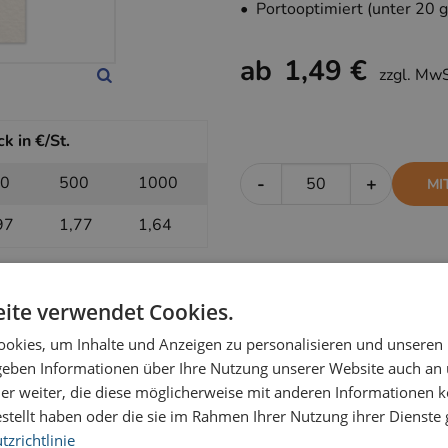
• Portooptimiert (unter 20 g
ab
1,49 €
zzgl. Mw
k in €/St.
0
500
1000
-
+
MI
97
1,77
1,64
k in €/St.
ite verwendet Cookies.
0
500
1000
-
+
okies, um Inhalte und Anzeigen zu personalisieren und unseren
OH
 geben Informationen über Ihre Nutzung unserer Website auch an
75
1,59
1,49
er weiter, die diese möglicherweise mit anderen Informationen k
estellt haben oder die sie im Rahmen Ihrer Nutzung ihrer Dienst
zrichtlinie