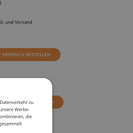
)
St. und Versand
T EINDRUCK BESTELLEN
 Datenverkehr zu
NE EINDRUCK BESTELLEN
 unsere Werbe-
ombinieren, die
e gesammelt