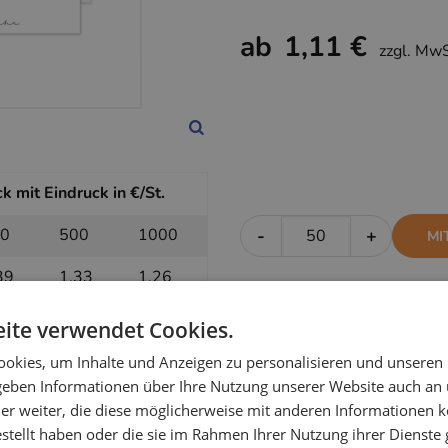
ab
1,11 €
zzgl. Mw
 mit Eindruck in €/St.
0
500
1000
-
+
MI
39
1,33
1,26
ite verwendet Cookies.
 ohne Eindruck in €/St.
okies, um Inhalte und Anzeigen zu personalisieren und unseren
 geben Informationen über Ihre Nutzung unserer Website auch an
0
500
1000
-
+
OH
er weiter, die diese möglicherweise mit anderen Informationen k
estellt haben oder die sie im Rahmen Ihrer Nutzung ihrer Dienst
17
1,15
1,11