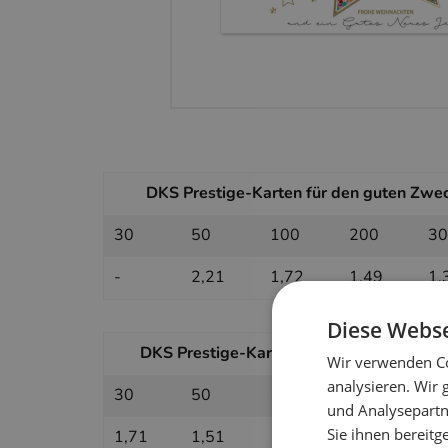
DKS Prestige-Karten für den guten Zweck
30
50
100
200
30
-
2,21
1,72
1,49
1,
Diese Webse
DKS Prestige-Karten für den guten Zweck
Wir verwenden Co
analysieren. Wir
30
50
100
200
30
und Analysepartn
Sie ihnen bereitg
1,71
1,51
1,31
1,21
1,