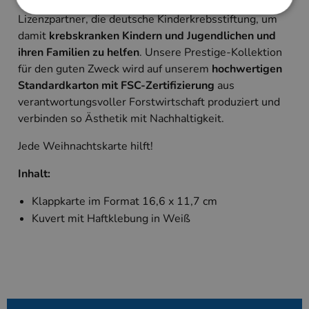
Inneneindruck
.
Pro Karte gehen 0,20 € an unseren
Lizenzpartner, die deutsche Kinderkrebsstiftung, um
damit
krebskranken Kindern und Jugendlichen und
Unbedingt erforderlich
Performance
ihren Familien zu helfen
. Unsere Prestige-Kollektion
Targeting
für den guten Zweck wird auf unserem
hochwertigen
Standardkarton mit FSC-Zertifizierung
aus
Unbedingt erforderliche Cookies ermöglichen
wesentliche Kernfunktionen der Website wie die
verantwortungsvoller Forstwirtschaft produziert und
Benutzeranmeldung und die Kontoverwaltung.
verbinden so Ästhetik mit Nachhaltigkeit.
Ohne die unbedingt erforderlichen Cookies kann
die Website nicht ordnungsgemäß verwendet
werden.
Jede Weihnachtskarte hilft!
Anbieter
/
Name
Ablaufdatum
Beschreibung
Inhalt:
Domäne
PHPSESSID
Session
Cookie, das vo
PHP.net
Klappkarte im Format 16,6 x 11,7 cm
Anwendungen g
www.kallos.de
wird, die auf d
Kuvert mit Haftklebung in Weiß
Sprache basiere
eine allgemein
die zum Verwa
Benutzersitzun
verwendet wird
Normalerweise 
sich um eine zu
generierte Zahl
und Weise, wie