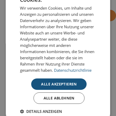
Wir verwenden Cookies, um Inhalte und
Anzeigen zu personalisieren und unseren
-
+
OHNE EINDRUCK BESTELLEN
Datenverkehr zu analysieren. Wir geben
Informationen über Ihre Nutzung unserer
Website auch an unsere Werbe- und
Analysepartner weiter, die diese
PRODUKTDETAILS
möglicherweise mit anderen
Eine kunstvoll designte Weihnachtskarte für
Informationen kombinieren, die Sie ihnen
besondere und stilvolle Grüße. Die Karte
Weihnachts
bereitgestellt haben oder die sie im
Atelier
ist auf jeden Fall ein Hingucker.
Rahmen Ihrer Nutzung ihrer Dienste
gesammelt haben.
Datenschutzrichtlinie
Mit unseren geschäftlichen Prestige-
Weihnachtskarten für den guten Zweck liegen Sie
ALLE AKZEPTIEREN
goldrichtig: Sie haben die Wahl zwischen
verschiedenen Design in unterschiedlichen
ALLE ABLEHNEN
Stilrichtungen. Alle Karten sind im 4-Farb-Druck auf
unserem hochwertigen Standardkarton gefertigt und
bieten
individuelle Gestaltungsmöglichkeiten im
DETAILS ANZEIGEN