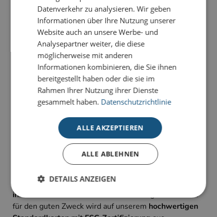
Datenverkehr zu analysieren. Wir geben
PRODUKTDETAILS
Informationen über Ihre Nutzung unserer
Nicht nur eine Weihnachtskarte, sondern ein
Website auch an unsere Werbe- und
dekoratives Lieblingsstück für die Festtage ist die
Analysepartner weiter, die diese
Karte
Weihnachtsmann mit Angel.
möglicherweise mit anderen
Informationen kombinieren, die Sie ihnen
Mit unseren geschäftlichen Prestige-
bereitgestellt haben oder die sie im
Weihnachtskarten für den guten Zweck liegen Sie
Rahmen Ihrer Nutzung ihrer Dienste
goldrichtig: Sie haben die Wahl zwischen
gesammelt haben.
Datenschutzrichtlinie
verschiedenen Design in unterschiedlichen
Stilrichtungen. Alle Karten sind im 4-Farb-Druck auf
ALLE AKZEPTIEREN
unserem hochwertigen Standardkarton gefertigt und
bieten
individuelle Gestaltungsmöglichkeiten im
ALLE ABLEHNEN
Inneneindruck
.
Pro Karte gehen 0,20 € an unseren
Lizenzpartner, die deutsche Kinderkrebsstiftung, um
DETAILS ANZEIGEN
damit
krebskranken Kindern und Jugendlichen und
ihren Familien zu helfen
. Unsere Prestige-Kollektion
für den guten Zweck wird auf unserem
hochwertigen