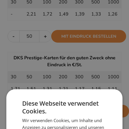
30
50
100
200
300
500
1000
-
2,21
1,72
1,49
1,39
1,33
1,26
-
+
MIT EINDRUCK BESTELLEN
DKS Prestige-Karten für den guten Zweck ohne
Eindruck in €/St.
30
50
100
200
300
500
1000
1,71
1,51
1,31
1,21
1,17
1,15
1,11
Diese Webseite verwendet
Cookies.
-
+
OHNE EINDRUCK BESTELLEN
Wir verwenden Cookies, um Inhalte und
Anzeigen zu personalisieren und unseren