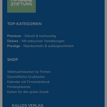
einen Benutzer
den Seiten.
PHPSESSID
Google-
Session
Cookie, das vo
PHP.net
Anwendungen g
simplebooklet.com
Datenschutzerklärung
wird, die auf d
Sprache basiere
TOP-KATEGORIEN
eine allgemein
die zum Verwa
Benutzersitzun
Premium
- Stilvoll & hochwertig
verwendet wird
Normalerweise 
Deluxe
- Mit exklusiven Veredelungen
sich um eine zu
Prestige
- Repräsentativ & außergewöhnlich
generierte Zahl
und Weise, wie
verwendet wird
die Site spezifi
SHOP
Ein gutes Beispi
jedoch die Bei
des Anmeldesta
einen Benutzer
Weihnachtskarten für Firmen
den Seiten.
Geschäftliche Grußkarten
Kalender mit Firmeneindruck
Firmenpräsente
Karten für den guten Zweck
Anbieter
/
Name
Ablaufdatum
Beschreibung
KALLOS VERLAG
Domäne